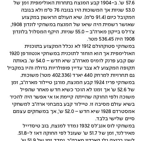
57.6 ש'. ב-1904 קבע המנצח בתחרות האולימפית זמן של
53.0 שניות אך המשוכות היו בגובה 76 ס"מ ולא בגובה
המקובל כיום (91.4 ס"מ). שיא העולם הראשון במקצוע
שאושר רשמית היה שיאו של המנצח במשחקי לונדון 1908,
צ'רלס בייקון מארה"ב – 55.0 שניות. היקף המסלול בלונדון
1908 היה 536.45 מטר.
במשחקי סטוקהולם 1912 לא נכלל המקצוע בתוכנית
האולימפית אך הוא הוחזר לתוכנית במשחקי אנטוורפן 1920
שם קבע פרנק לומיס מארה"ב שיא חדש – 54.0 ש'. באותה
תקופה המקצוע לא צבר עדיין פופולריות גדולה והיו במקביל
גם תחרויות למרחק 440 יארד (402.336 מטר) משוכות.
במשחקי פריז 1924 קבע המנצח, מורגן טיילור מארה"ב, זמן
של 52.6 ש' אך זמנו לא הוכר כשיא חדש מאחר שהפיל
משוכה ולפי החוקה שהייתה קיימת אז אי אפשר היה להכיר
בשיא עולם מסיבה זו. טיילור קבע במבחני ארה"ב למשחקי
אמסטרדם 1928 שיא חדש – 52.0 ש', אך במשחקים עצמם
סיים שלישי בלבד.
במשחקי לוס אנג'לס 1932 נמדד למנצח, בוב טיסדייל
מאירלנד, זמן של 51.7 ש' שעוגל לפי החוקה דאז ל-51.8.
לשני בריצה גלן הארדין מארה"ב, נמדד זמן של 51.9 ש'