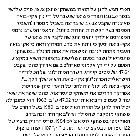
המרי הגיע להגן על תוארו במשחקי מינכן 1972, סיים שלישי
בגמר (48.52) ונפרד משיאו שנשבר על ידי ג'ון אקי-בואה
מאוגנדה שקבע 47.82 ש' בריצה בשביל מספר 1 (השביל
הפנימי בעל הקשתות החדות ביותר). המאמן המערב גרמני
המפורסם אולריך יונאט התקשה לקבל את שיאו של
אקי-בואה וטען כי ניתח את סרט המירוץ וראה כי אקי בואה
העביר מתחת לגובה המשוכה את אחת מרגליו…במשחקי
מונטריאול נשבר בפעם השלישית ברציפות השיא במקצוע,
הפעם על ידי רץ אלמוני מארה"ב בשם אדווין מוזס שקבע
47.64 ש'. ניסים קיויתי, השדר המיתולוגי של הטלוויזיה
הישראלית הכריז: "ג'ון אקי-בואה, השיא שלך הלך!…".
אקי-בואה לא יכול היה להגן על תוארו כיוון שמדינות
אפריקה החרימו את משחקי מונטריאול. מוזס שיפר את שיאו
עוד 3 פעמים והביא אותו עד 47.02 ש' ב-1983. הוא כמובן לא
יכול היה להגן על תוארו האולימפי ב-1980 בשל החרם על
משחקי מוסקבה שהטילה ארה"ב אך חזר וזכה בזהב
האולימפי במשחקי לוס אנג'לס 1984. מוזס החזיק ברצף של
122 ניצחונות במקצוע (יש המונים "רק" 107 ריצות ברצף).
הפסדו האחרון לפני תחילת הרצף היה להאראלד שמיד