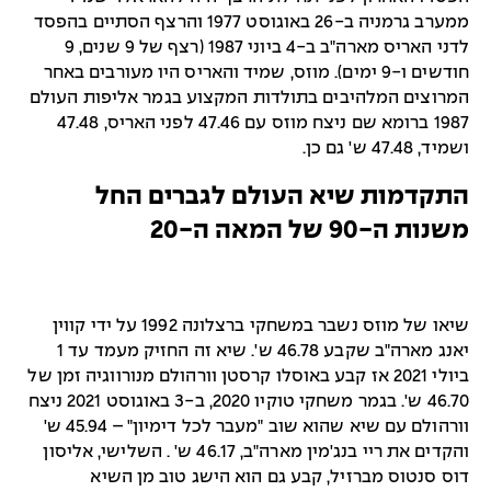
ממערב גרמניה ב-26 באוגוסט 1977 והרצף הסתיים בהפסד
לדני האריס מארה"ב ב-4 ביוני 1987 (רצף של 9 שנים, 9
חודשים ו-9 ימים). מוזס, שמיד והאריס היו מעורבים באחר
המרוצים המלהיבים בתולדות המקצוע בגמר אליפות העולם
1987 ברומא שם ניצח מוזס עם 47.46 לפני האריס, 47.48
ושמיד, 47.48 ש' גם כן.
התקדמות שיא העולם לגברים החל
משנות ה-90 של המאה ה-20
שיאו של מוזס נשבר במשחקי ברצלונה 1992 על ידי קווין
יאנג מארה"ב שקבע 46.78 ש'. שיא זה החזיק מעמד עד 1
ביולי 2021 אז קבע באוסלו קרסטן וורהולם מנורווגיה זמן של
46.70 ש'. בגמר משחקי טוקיו 2020, ב-3 באוגוסט 2021 ניצח
וורהולם עם שיא שהוא שוב "מעבר לכל דימיון" – 45.94 ש'
והקדים את ריי בנג'מין מארה"ב, 46.17 ש' . השלישי, אליסון
דוס סנטוס מברזיל, קבע גם הוא הישג טוב מן השיא