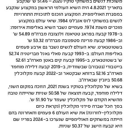
משוכות לנשים במשחקי טוקיו 2020 – 51.46 ש' שנקבע
בתאריך 4.8.2021 היה השיא העולמי הראשון במקצוע שנקבע
במסגרת האולימפית. המקצוע הוכנס לתוכנית התחרויות
לנשים במשחקי לוס אנג'לס 1984. שיאי עולם במקצוע
מוכרים משנת 1974. פעמיים נשבר השיא באליפות אירופה:
ב-1978 קבעה בפראג טטיאנה זלנצובה מברה"מ 54.89 ש'
וב-1986 קבעה מרינה סטפנובה מברה"מ 53.32 ש'
בשטוטגארט. שיא העולם לנשים נשבר גם ארבע פעמים
באליפות העולם: ב-1993 קבעה סאלי גאנל מבריטניה 52.74
ש' בשטוטגארט, ב-1995 קבעה קים באטן מארה"ב 52.61
בייטבורי (גטבורג) שבשוודיה, ב-2019 קבעה דלילה מוחמד
מארה"ב 52.16 בדוחא שבקטאר וב-2022 קבעה מקלוכלין
50.68 ביוג'ין שבארה"ב.
בשיא של מקלוכלין בטוקיו בשנת 2021, הזוכה במקום השני,
דלילה מוחמד, קבעה תוצאה של 50.58 שניות שהייתה טובה
מהשיא הקודם של מקלוכלין שעמד על 51.90 ש'.
בסך הכל שברה סידני מקלוכלין (נקראת כיום
מקלוכלין-לוורונה) את שיא העולם 6 פעמים והאחרונה בהם
הייתה במשחקים האולימפיים שנערכו ב-2024 בפריז שם
היא קבעה הישג של 50.37 שניות.