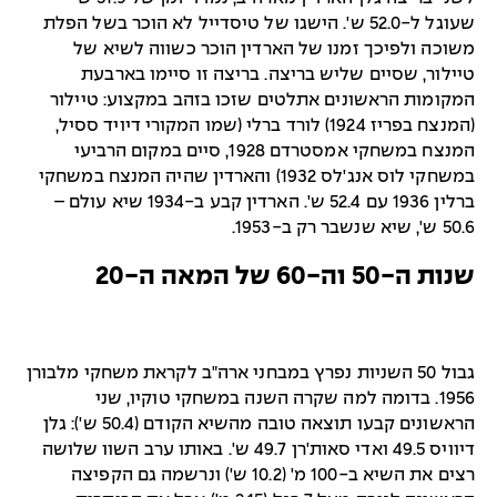
שעוגל ל-52.0 ש'. הישגו של טיסדייל לא הוכר בשל הפלת
משוכה ולפיכך זמנו של הארדין הוכר כשווה לשיא של
טיילור, שסיים שליש בריצה. בריצה זו סיימו בארבעת
המקומות הראשונים אתלטים שזכו בזהב במקצוע: טיילור
(המנצח בפריז 1924) לורד ברלי (שמו המקורי דיויד ססיל,
המנצח במשחקי אמסטרדם 1928, סיים במקום הרביעי
במשחקי לוס אנג'לס 1932) והארדין שהיה המנצח במשחקי
ברלין 1936 עם 52.4 ש'. הארדין קבע ב-1934 שיא עולם –
50.6 ש', שיא שנשבר רק ב-1953.
שנות ה-50 וה-60 של המאה ה-20
גבול 50 השניות נפרץ במבחני ארה"ב לקראת משחקי מלבורן
1956. בדומה למה שקרה השנה במשחקי טוקיו, שני
הראשונים קבעו תוצאה טובה מהשיא הקודם (50.4 ש'): גלן
דיוויס 49.5 ואדי סאות'רן 49.7 ש'. באותו ערב השוו שלושה
רצים את השיא ב-100 מ' (10.2 ש') ונרשמה גם הקפיצה