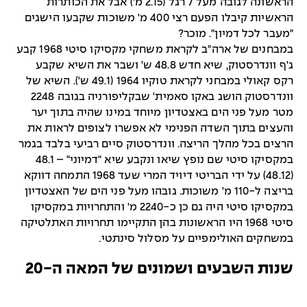
הראשונה לגובה מעל 7 רגל (2.15 מ') אבל את הכותרות
הראשיות קיבלו הפעם רצי 400 מ' משוכות שקבעו הישגים
"מעבר לכל דמיון". מוכר?
במבחנים של ארה"ב לקראת משחקי מקסיקו סיטי 1968 קבע
ג'ף וונדרסטוק, שיא חדש 48.8 ש' ושבר את השיא שקבע
רקס קאולי במבחני לקראת טוקיו 1964 (49.1 ש'). השיא של
וונדרסטוק הושג באקו סאמית' שבקליפורניה בגובה 2248
מטר מעל פני הים באצטדיון מיוחד במינו שהיה בתוך יער
והעצים בתוך השדה הפנימי לא אפשרו לצופים לראות את
הרצים בכל מהלך הריצה. וונדרסטוק סיים רביעי בלבד בגמר
במקסיקו סיטי שם נופץ שיאו ונקבע שיא "דמיוני" – 48.1
(48.12) על ידי הבריטי דיויד המרי שעד 1968 התמחה דווקא
בריצה ל-110 מ' משוכות. גובהו מעל פני הים של האצטדיון
במקסיקו סיטי היה גם כן כ-2240 מ' והתחרויות במקסיקו
סיטי 1968 היו הראשונות בהן התקיימו תחרויות האתלטיקה
במשחקים האולימפיים על מסלול סינתטי.
שנות השבעים ושמונים של המאה ה-20