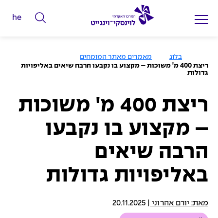
he
ה
ק
ל
ע
בלוג
מאמרים מאתר המומחים
מ
ד
ריצת 400 מ' משוכות – מקצוע בו נקבעו הרבה שיאים באליפויות
ו
גדולות
מ
ד
ה
י
ב
י
ריצת 400 מ' משוכות
ל
ת
י
– מקצוע בו נקבעו
ם
ל
הרבה שיאים
ח
י
באליפויות גדולות
פ
ו
מאת: יורם אהרוני
|
20.11.2025
ש