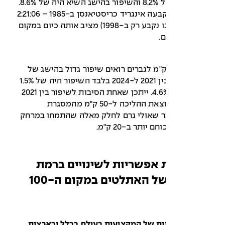
ל-2024 היה של 8.2% והשיפור בהישג השיא היה של 8.6%.
הישג השיא שקבעה אינגריד כריסטיאנסן ב-1985 – 2:21:06
(הישג טוב ממנו נקבע רק ב-1998) מציב אותה כיום במקום
ליכה ל-20 ק"מ לגברים רואים שיפור גדול בהישג של
ההלך ה-100. בין 2021 ל-2024 בלבד השיפור היה של 1.5%
ומאז 1988 ב-4.6%. ייתכן שאחת הסיבות לשיפור בין 2021
ל-2024 היא הוצאת ההליכה ל-50 ק"מ מהמסגרת
ר שאולי גרם לחלק מאלה שהתמחו במרחק
 יותר ב-20 ק"מ.
 אפשריות לשינויים ברמת
ל האתלטים במקום ה-100
יות של המקצועות בעולם בכלל ובארצות