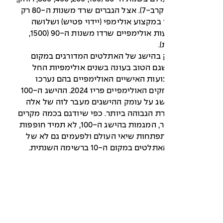
ברזל, דיסקוס, קרב-7). אצל הגברים שרד משנות ה-80 רק
במקצוע אולימפי (יידוי פטיש) ושלושה
שיאים במקצועות אולימפיים שרדו משנות ה-90 (1500,
.
 בהישג של האתלטים המדורגים במקום
י הישגם הטוב בעונה בשנים אולימפיות החל
 במקצועות האישיים האולימפיים בהם נערכו
תחרויות במשחקים האולימפיים פריז 2024. ההישג ה-100
שג על עומק ההישגים מעבר לזה של אלה
 הגבוהה ביותר. כפי שיודגם בכמה מקרים
בהמשך המאמר, המגמות בהישג ה-100, לא תמיד חופפות
פתחות שיאי העולם ולפעמים גם לא של
במקום ה-10 ברשימה השנתית.