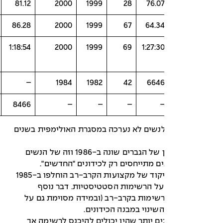
1983
65
81.12
2000
1999
28
76.0
1986
88
86.28
2000
1999
67
64.3
1989
99
1:18:54
2000
1999
69
1:27:3
–
–
–
1984
1982
42
664
1972
79
8466
–
–
–
ת 800 מ' לנשים לא נערכה במסגרת האולימפית בשנים
** מבנה הכידון של הגברים שונה ב-1986 וזה של הנשים
***טבלאות הניקוד של מקצועות הקרב-רב הוחלפו ב-1985
על הרשימות הסטטיסטיות. דבר נוסף
שימות בקרב-רב (ובמידה מסוימת גם על
שינוי במבנה הכידונים.
ים יותר שהיו יכולים להיכנס לרשימה אך