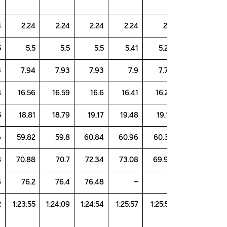
2.23
2.24
2.24
2.24
2.24
2
5.55
5.5
5.5
5.5
5.41
5.
7.93
7.94
7.93
7.93
7.9
7.
16.48
16.56
16.59
16.6
16.41
16.
19.05
18.81
18.79
19.17
19.48
19.
60.16
59.82
59.8
60.84
60.96
60.
71.28
70.88
70.7
72.34
73.08
69.
76.06
76.2
76.4
76.48
–
1:24:22
1:23:55
1:24:09
1:24:54
1:25:57
1:25: