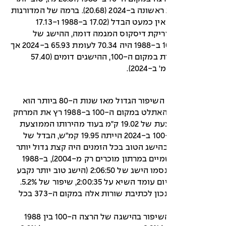
משל המדורגת ראשונה ב-2024 (20.68). ברמה של המדורגות
במקום ה-100, אין כמעט הבדל (17.02 ב-1988 ו-17.13
. גם בזריקת דיסקוס המגמה דומה, ההישג של
האתלטית ה-10 ב-1988 היה 70.34 לעומת 65.93 ב-2024 אך
ברמת האתלטית במקום ה-100, ההישגים דומים (57.40
המקצוע בו חל השיפור הגדול מאז שנות ה-80 ביותר הוא
ריצת המרתון. האתלט במקום ה-100 ב-1988 רץ את המרחק
במהירות ממוצעת של 19.02 ק"מ בעוד מהירותו הממוצעת
של האתלט ה-100 ב-2024 הייתה 19.95 קמ"ש, הבדל של
ור בהישג הטוב בכל הזמנים היה קצת גדול יותר
(שיאי עולם רשמיים במרתון מוכרים רק מ-2004), ב-1988
קבע בלנייה דינסמו הישג של 2:06:50 (הישג טוב יותר נקבע
רק ב-1998) וכיום עומד השיא על 2:00:35, שיפור של 5.2%.
דינסמו מדורג נכון לכתיבת שורות אלה במקום ה-373 בכל
במרתון נשים השיפור בהישגה של הרצה ה-100 בין 1988