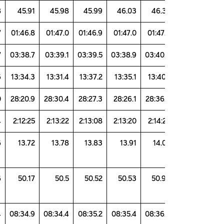
45.78
45.91
45.98
45.99
46.03
46.
01:46.7
01:46.8
01:47.0
01:46.9
01:47.0
01:47
03:38.7
03:38.7
03:39.1
03:39.5
03:38.9
03:40
13:28.6
13:34.3
13:31.4
13:37.2
13:35.1
13:40
28:16.0
28:20.9
28:30.4
28:27.3
28:26.1
28:36
2:11:24
2:12:25
2:13:22
2:13:08
2:13:20
2:14:
13.76
13.72
13.78
13.83
13.91
14.
50.06
50.17
50.5
50.52
50.53
50.
08:33.4
08:34.9
08:34.4
08:35.2
08:35.4
08:36