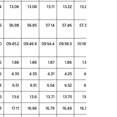
12.94
13.06
13.08
13.11
13.22
13.
56.45
56.98
56.85
57.14
57.46
57.
09:45.0
09:45.2
09:46.9
09:54.4
09:56.5
10:18
1.86
1.86
1.86
1.87
1.86
1.
4.36
4.35
4.35
4.31
4.25
4
6.53
6.51
6.51
6.54
6.52
6
13.55
13.6
13.6
13.71
13.75
13
17.13
17.11
16.96
16.79
16.49
16.