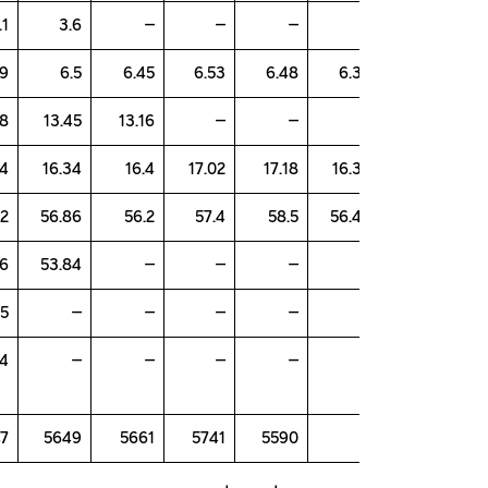
4.1
3.6
–
–
–
6.49
6.5
6.45
6.53
6.48
6.
13.68
13.45
13.16
–
–
16.44
16.34
16.4
17.02
17.18
16.
56.22
56.86
56.2
57.4
58.5
56.
60.66
53.84
–
–
–
55.55
–
–
–
–
1:34:44
–
–
–
–
5647
5649
5661
5741
5590