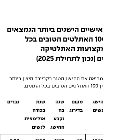
ישיים הישנים ביותר הנמצאים
ברשימת 100 האתלטים הטובים בכל
מקצועות האתלטיקה
נכון לתחילת 2025)
בלה מספר 1 מביאה את ההישג הטוב בקריירה הישן ביותר
זמנים.
ישג
מקום
שנה
שנת
גברים
מקום
שנה
שים
בדירוג
בה
בכורה
בדירוג
בה
נקבע
אולימפית
נקבע
ההישג
לנשים
ההישג