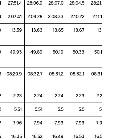
27:43.1
27:51.4
28:06.9
28:07.0
28:04.5
28:21
2:06:54
2:07:41
2:09:28
2:08:33
2:10:22
2:11:
13.49
13.59
13.63
13.65
13.67
13
49.59
49.93
49.89
50.19
50.33
50.
08:25.6
08:29.9
08:32.7
08:31.2
08:32.1
08:31
2.22
2.23
2.24
2.24
2.23
2.
5.52
5.51
5.51
5.5
5.5
5
7.97
7.96
7.94
7.93
7.93
7.
16.36
16.35
16.52
16.49
16.53
16.