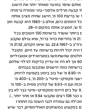
תם שיפר במועד מאוחר יותר את הישגו.
לדוגמה, ב-1977 קבעה מרליס אלסנר-גהר ממזרח גרמניה
הישג של 10.88 ש' בריצת 100 מ', הישג שהיה מציב אותה
במקום ה-57 בכל הזמנים כיום, אולם ב-1983 היא קבעה זמן
ההישג המוקדם ביותר ששרד ברשימת 100 הטובים בכל
הזמנים הוא 21.78 מ' בהדיפת כדור ברזל, שיא עולם שקבע
רנדי מטסון מארה"ב ב-22.4.1967. גם שיאו הקודם, 21.52 מ'
שנקבע ב-1965 היה יכול להיות ברשימה עד היום. מקובל
אתלטים שהשתמשו בסטרואידים אנאבוליים
ברשימה כמה הישגים שנקבעו בגבהים
ובראשם כמובן ה-8.90 מ' של בוב בימון בקפיצה לרוחק
ב-1968 וגם "הישגי מקסיקו-סיטי" ב-200 מ', ב-400 מ'
וב-400 מ' משוכות וגם ה-9.93 של קלווין סמית ב-100 מ'
מ-1983 (ה-9.95 של ג'ים היינס ממקסיקו-סיטי כבר לא בין
בלה מספר 1 מכילה גם עמודה לגבי השנה בה התחרו
ם במקצוע במשחקים האולימפיים, דבר שיש