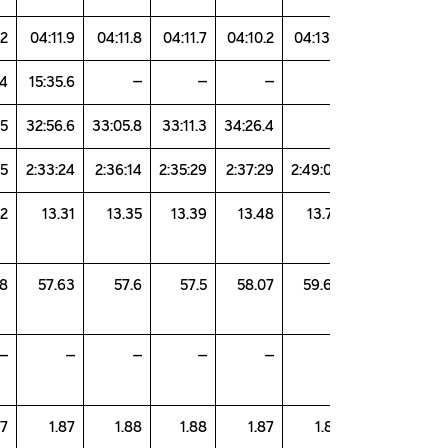
04:11.2
04:11.9
04:11.8
04:11.7
04:10.2
04:13
15:29.4
15:35.6
–
–
–
32:32.5
32:56.6
33:05.8
33:11.3
34:26.4
2:32:25
2:33:24
2:36:14
2:35:29
2:37:29
2:49:
13.22
13.31
13.35
13.39
13.48
13.
57.48
57.63
57.6
57.5
58.07
59.
–
–
–
–
–
1.87
1.87
1.88
1.88
1.87
1.