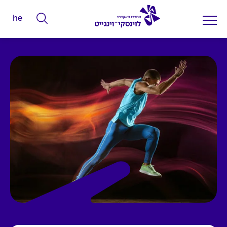
he
ה
ק
ל
ד
מ
י
ל
י
ם
ל
ח
י
פ
ו
ש