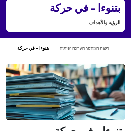
بتنوءا - في حركة
الرؤية والأهداف
ע
רשות המחקר הערכה ופיתוח
بتنوءا – في حركة
מ
ו
ד
ה
ב
י
ת