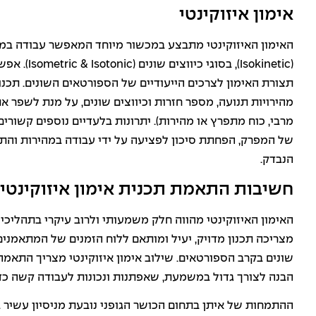
אימון איזוקינטי
האימון האיזוקינטי מתבצע במכשור מיוחד המאפשר עבודה במ
(
Isokinetic
), בסוגי כיווצים שונים (
Isometric & Isotonic
). אפש
תצורת האימון לצרכים הייעודיים של הספורטאים השונים. תכנו
מהירויות תנועה, מספר חזרות וכיווצים שונים, על מנת לשפר את
מרבי, כוח מתפרץ או מהירות). יתרונות בלעדיים נוספים קשורי
של המפרק, הפחתת סיכון לפציעה על ידי עבודה במהירות והתנ
הנבדק.
חשיבות התאמת תכנית אימון איזוקינטי
האימון האיזוקינטי מהווה חלק משמעותי ולרוב עיקרי בתהליכי 
מצריכה תכנון מדויק, יעיל ומותאם ללוח הזמנים של המתאמנים
שונים בקרב הספורטאים. שילוב אימון איזוקינטי מצריך התאמ
הבנה לצורך גדול במשמעת, שאפתנות ונכונות לעבודה קשה כדי 
ההתמחות של איתן בתחום הכושר הגופני נובעת מניסיון עשיר ב