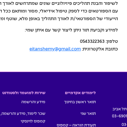
לשיפור והבנת תהליכים פיזיולוגיים שונים שמתרחשים לאורך ה
עם הספורטאים כדי לספק טיפול אידיאלי, מסור ומותאם ככל ה
הייעודי של הספורטאי/ת לאורך התהליך באופן מלא, שוטף ומק
למידע וקביעת תור ניתן ליצור קשר עם איתן שמי:
טלפון: 0543322363
כתובת אלקטרונית:
eitanshemy@gmail.com
לימודים אקדמיים
שירות למועמד ולסטודנט
תואר ראשון בחינוך
מידע והרשמה
תואר שני
שכר לימוד, מידע והרשמה,
03-690
קמפוס לוינסקי
03
תעודת הוראה – קמפוס