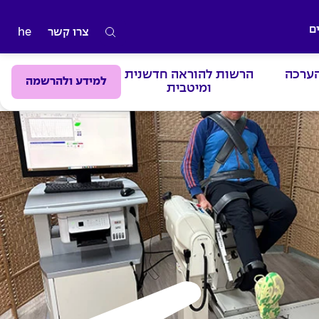
ם
צרו קשר
he
ה
ק
הערכה
הרשות להוראה חדשנית
ל
למידע ולהרשמה
ומיטבית
ד
מ
י
ל
י
ם
ל
ח
י
פ
ו
ש