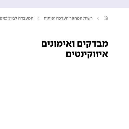
ע
רשות המחקר הערכה ופיתוח
המעבדה לביומכניק
מ
ו
ד
ה
ב
מבדקים ואימונים
י
ת
איזוקינטים