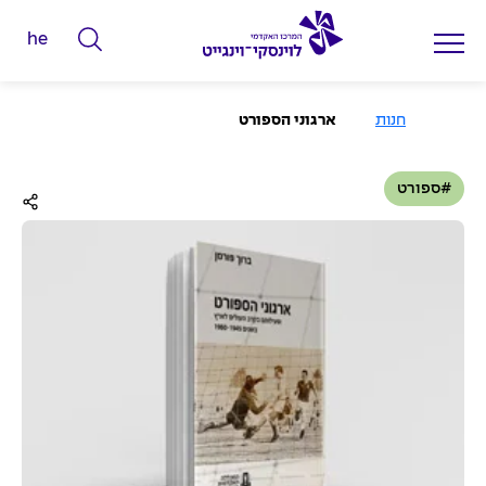
he
ה
ק
ל
ע
חנות
ארגוני הספורט
מ
ד
ו
ד
מ
ה
#ספורט
ב
י
י
ל
ת
י
ם
ל
ח
י
פ
ו
ש