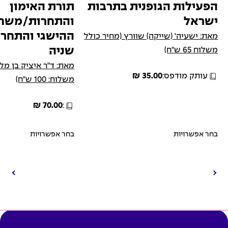
האפשרויות
האפשרויות
הפעילות הגופנית בתרבות
תורת האימון
בעמוד
בעמוד
ישראל
והתחרות/משחק
המוצר
המוצר
ההישגי והתחרו
מאת: ישעיה' (שייקה) שוורץ (מחיר כולל
שניה
משלוח 65 ש"ח)
מאת: ד"ר איציק בן מל
עותק מודפס:
35.00 ₪
משלוח: 100 ש"ח)
70.00 ₪
:
בחר אפשרויות
בחר אפשרויות