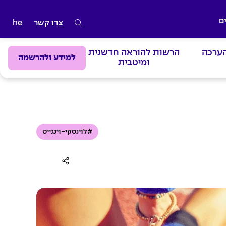
ם
צרו קשר
he
ה
ק
הערכה
הרשות להוראה חדשנית
ל
למידע ולהרשמה
ומיטבית
ד
מ
י
ל
י
#לוינסקי-וינגייט
ם
ל
ח
י
פ
ו
ש