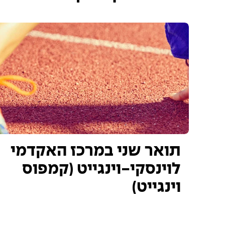
תואר שני במרכז האקדמי
לוינסקי-וינגייט (קמפוס
וינגייט)