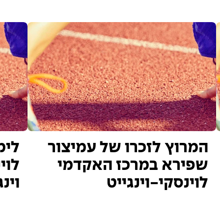
המרוץ לזכרו של עמיצור
לימ
שפירא במרכז האקדמי
לוי
לוינסקי-וינגייט
וינג