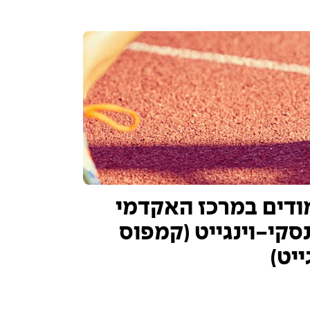
ודים במרכז האקדמי
נסקי-וינגייט (קמפוס
ייט)