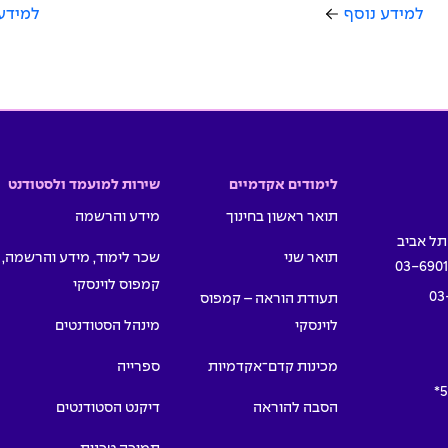
למידע נוסף
למידע
לימודים אקדמיים
שירות למועמד ולסטודנט
תואר ראשון בחינוך
מידע והרשמה
תואר שני
שכר לימוד, מידע והרשמה,
03-690
קמפוס לוינסקי
03
תעודת הוראה – קמפוס
לוינסקי
מינהל הסטודנטים
מכינות קדם־אקדמיות
ספרייה
5
הסבה להוראה
דיקנט הסטודנטים