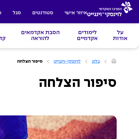
איזור אישי
סטודנטים
סגל
ס
על
לימודים
הסבת אקדמאים
אודות
אקדמיים
להוראה
קד
ע
בלוג
לוינסקי-וינגייט
סיפור הצלחה
מ
ו
ד
ה
סיפור הצלחה
ב
י
ת