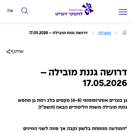
he
ה
ק
ל
ע
משרות
דרושה גננת מובילה – 17.05.2026
מ
ד
ו
ד
מ
ה
שיתוף
ב
י
י
ל
ת
דרושה גננת מובילה –
י
ם
17.05.2026
ל
ח
גן בוגרים אנתרופוסופי (4-6) מקסים בלב רמת גן מחפש
י
גננת מובילה
משנת הלימודים הבאה (תשפ"ז)
פ
ו
ש
*המודעה מנוסחת בלשון נקבה אך פונה לשני המינים