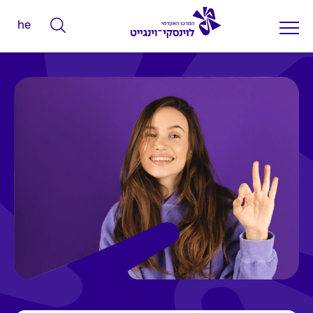
he
ה
ק
ל
ד
מ
י
ל
י
ם
ל
ח
י
פ
ו
ש