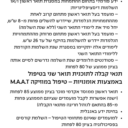
ידע פורמלי בתחום ההתמחות במסגרת תואר ראשון ו/או
השלמות דיסציפלינריות:
– מועמד בעל תואר ראשון מתחום קרוב לאחת
מההתמחויות הנלמדות, שיידרש להשלים פחות מ-8 ש"ש,
יחל מיד את לימודי התואר השני (ללא שנת השלמה)
– מועמד בעל תואר ראשון מתחום מרוחק מההתמחויות
הנלמדות יידרש להשלמות בהיקף של עד 26 ש"ש.
לימודים אלה יתקיימו במסגרת שנת השלמות הקודמת
ללימודי התואר השני
– סטודנטים הלומדים שנת השלמה נדרשים לסיים אותה
בציון ממוצע של 80 לפחות
תנאי קבלה לתוכנית תואר שני בטיפול
באמצעות אומנויות – טיפול במוזיקה M.A.A.T
תואר ראשון ממוסד אקדמי מוכר בציון ממוצע 85 לפחות
(ישנה אפשרות לקבל מועמדים שציונם הממוצע פחות
מ-85 בהתאם לנוהל חריגה מתנאי הקבלה)
בחינת ידע באנגלית
למועמדים שאינם מתחומי הטיפול – השלמת קורסים
בפסיכולוגיה בציון 80 לפחות: