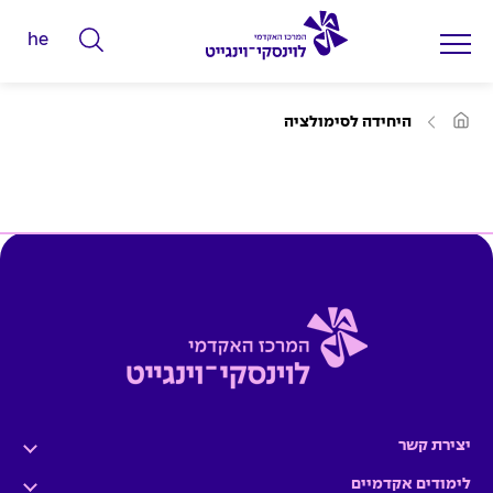
he
ה
ק
ל
ע
היחידה לסימולציה
מ
ד
ו
ד
מ
ה
ב
י
י
ל
ת
י
ם
ל
ח
י
פ
ו
יצירת קשר
ש
לימודים אקדמיים