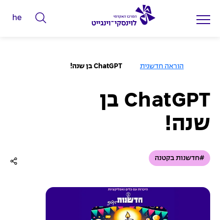
he
ה
ק
ל
ד
ע
הוראה חדשנית
ChatGPT בן שנה!
מ
מ
ו
ד
י
ה
ChatGPT בן
ב
ל
י
ת
י
שנה!
ם
ל
ח
#חדשנות בקטנה
י
פ
ו
ש