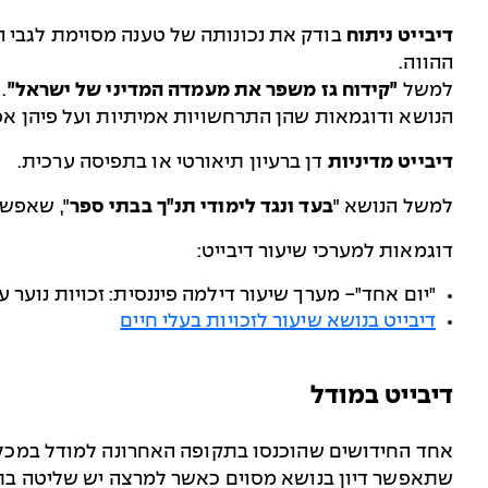
דיבייט ניתוח
בודק את נכונותה של טענה מסוימת לגבי ה
ההווה.
למשל
״קידוח גז משפר את מעמדה המדיני של ישראל״
.
הנושא ודוגמאות שהן התרחשויות אמיתיות ועל פיהן אפש
דיבייט מדיניות
דן ברעיון תיאורטי או בתפיסה ערכית.
למשל הנושא ״
בעד ונגד לימודי תנ"ך בבתי ספר
״, שאפשר
דוגמאות למערכי שיעור דיבייט:
"יום אחד"- מערך שיעור דילמה פיננסית: זכויות נוער 
דיבייט בנושא שיעור לזכויות בעלי חיים
דיבייט במודל
אחד החידושים שהוכנסו בתקופה האחרונה למודל במכלל
שתאפשר דיון בנושא מסוים כאשר למרצה יש שליטה בת