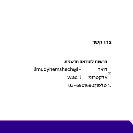
צרו קשר
הרשות להוראה חדשנית
דואר
limudyhemshech@l-
אלקטרוני:
w.ac.il
טלפון:
03-6901690