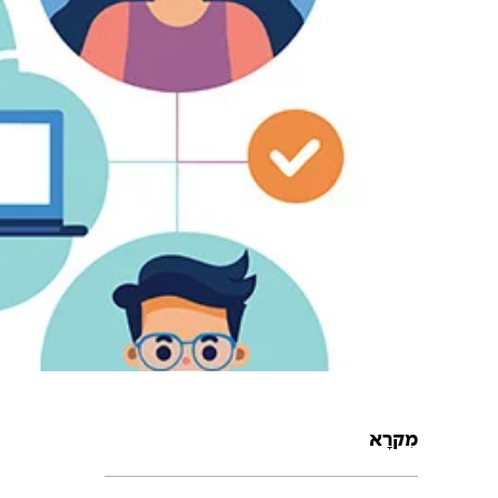
מִקרָא