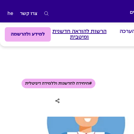
ם
צרו קשר
he
ה
ק
הערכה
הרשות להוראה חדשנית
ל
למידע ולהרשמה
ומיטבית
ד
מ
י
ל
י
ם
#היחידה לחדשנות וללמידה דיגיטלית
ל
ח
י
פ
ו
ש