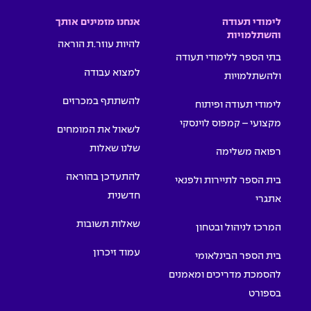
לימודי תעודה
אנחנו מזמינים אותך
והשתלמויות
להיות עוזר.ת הוראה
בתי הספר ללימודי תעודה
למצוא עבודה
ולהשתלמויות
להשתתף במכרזים
לימודי תעודה ופיתוח
מקצועי – קמפוס לוינסקי
לשאול את המומחים
שלנו שאלות
רפואה משלימה
להתעדכן בהוראה
בית הספר לתיירות ולפנאי
חדשנית
אתגרי
שאלות תשובות
המרכז לניהול ובטחון
עמוד זיכרון
בית הספר הבינלאומי
להסמכת מדריכים ומאמנים
בספורט