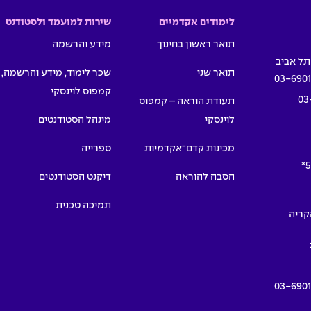
לימודים אקדמיים
שירות למועמד ולסטודנט
תואר ראשון בחינוך
מידע והרשמה
תואר שני
שכר לימוד, מידע והרשמה,
03-690
קמפוס לוינסקי
03
תעודת הוראה – קמפוס
לוינסקי
מינהל הסטודנטים
מכינות קדם־אקדמיות
ספרייה
5
הסבה להוראה
דיקנט הסטודנטים
תמיכה טכנית
תמרים 55, הקריה
03-690