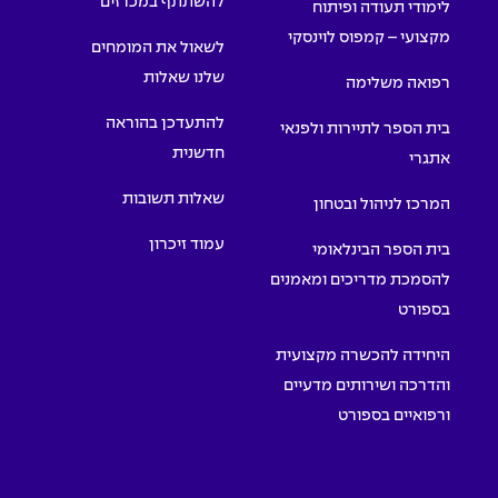
להשתתף במכרזים
לימודי תעודה ופיתוח
מקצועי – קמפוס לוינסקי
לשאול את המומחים
שלנו שאלות
רפואה משלימה
להתעדכן בהוראה
בית הספר לתיירות ולפנאי
חדשנית
אתגרי
שאלות תשובות
המרכז לניהול ובטחון
עמוד זיכרון
בית הספר הבינלאומי
להסמכת מדריכים ומאמנים
בספורט
היחידה להכשרה מקצועית
והדרכה ושירותים מדעיים
ורפואיים בספורט