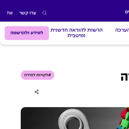
ם
צרו קשר
he
ה
ק
הערכה
הרשות להוראה חדשנית
ל
למידע ולהרשמה
ומיטבית
ד
מ
י
ל
י
ה
#לקויות למידה
ם
ל
ח
י
פ
ו
ש