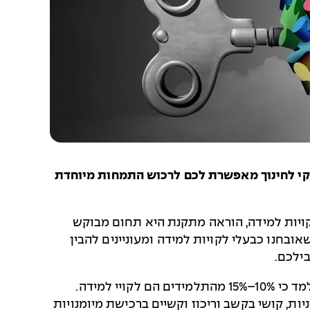
סקי לחינוך מאפשרת לכם לרכוש התמחות מיוחדת
קויות למידה, הוראה מתקנת היא תחום מבוקש
ובחנו כבעלי לקויות למידה ומעוניינים להבין
ילכם.
על אף שאין נתונים מדויקים על שכיחות לקויות הלמידה, אחד האומדנים המוכרים והמקובלים בארץ ובעולם מלמד כי 10%–15% מהתלמידים הם לקויי למידה.
, קושי בקשב וריכוז וקשיים ברכישת מיומנויות