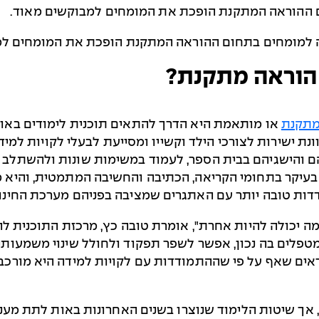
ם ההוראה המתקנת הופכת את המומחים למבוקשים מאוד.
למומחים בתחום ההוראה המתקנת הופכת את המומחים למבו
הוראה מתקנת?
מתקנת
או מותאמת היא הדרך להתאים תוכנית לימודים באופן פ
ונת ישירות לצורכי הילד וקשייו ומסייעת לבעלי לקויות למי
ם והישגיהם בבית הספר, לעמוד במשימות שונות ולהשתלב 
עיקר בתחומי הקריאה, הכתיבה והחשיבה המתמטית, והיא מ
ות טובה יותר עם האתגרים שמציבה בפניהם מערכת החינוך
ה יכולה להיות אחרת", אומרת טובה כץ, מרכזת התוכנית ל
טפלים בה נכון, אפשר לשפר תפקוד ולחולל שינוי משמעותי 
מראים שאף על פי שההתמודדות עם לקויות למידה היא מורכב
הוראה מתקנת קיים כבר למעלה מ-40 שנה, אך שיטות הלימוד שנוצרו בשנים האחרונו