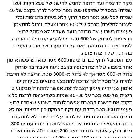
ניקח לדוגמה נער הרוצה להגיע להישג של 2:00 דקות (120
שניות) במסלול שהיקפו 200 מטר, כלומר לרוץ בקצב של 40
שניות לכל 200 מטר ויכול לרוץ ללא בעיות ברציפות (בלי
לעבור להליכה) מרחק של 600 מטר ומעלה, ויכול להתאמן
פעמיים בשבוע. אם מדובר בנער שעדיין לא מסוגל לרוץ
ברציפות למרחק של 600 מטר יש להגיע קודם לכן בהדרגה
לפתח את היכולת הזו וזאת על ידי מעבר של מרחק העולה
בהדרגה של ריצה רצופה.
נער המסוגל לרוץ כבר ברציפות 600 מטר כדאי שיעשה אימון
אחד בשבוע של ריצה רצופה בקצב נינוח ויעבור בה מרחק
גדול מ-600 מטר אך לא גדול מ-3000 מטר. הריצה לא חייבת
להיות על מסלול אך צריכה להתבצע בתנאים בטיחותיים.
אימון שני יהיה אימון קצב לריצה. אפשר להתחיל מביצוע 3
ריצות של 200 מטר על 40-38 שניות כשהיציאה לריצה כל 2
דקות. אם הושגה המטרה אפשר לנסות בשבוע שאחריו לרוץ
פעמיים 300 מטר בדקה, עם דקה הפסקה בין הריצות. אם לא
הושגו מטרות האימונים יש לחזור עליהם שוב ולא להתקדם
בדרגת הקושי באימונים. אחרי ההצלחה בריצת פעמיים 300
מטר בדקה, אפשר לנסות ריצת 200 מטר ב-40 שניות ואחרי