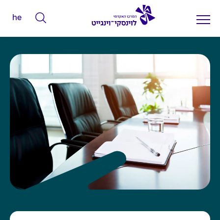
he
ה
ק
ל
ד
מ
י
ל
י
ם
ל
ח
י
פ
ו
ש