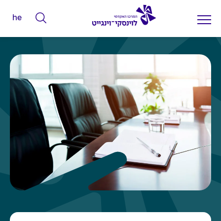
he
ה
ק
ל
ד
מ
י
ל
י
ם
ל
ח
י
פ
ו
ש