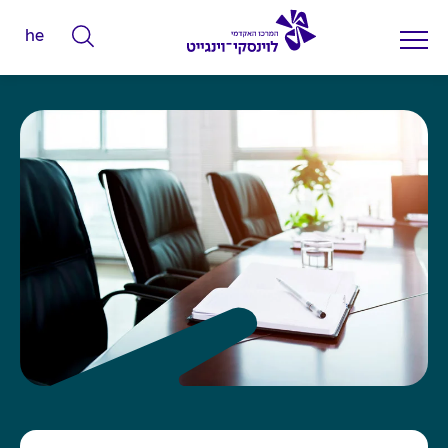
he
ה
ק
ל
ד
מ
י
ל
י
ם
ל
ח
י
פ
ו
ש