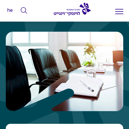
he
ה
ק
ל
ד
מ
י
ל
י
ם
ל
ח
י
פ
ו
ש