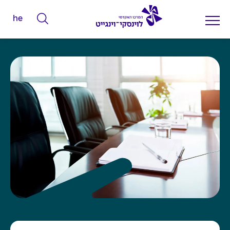
he
ה
ק
ל
ד
מ
י
ל
י
ם
ל
ח
י
פ
ו
ש