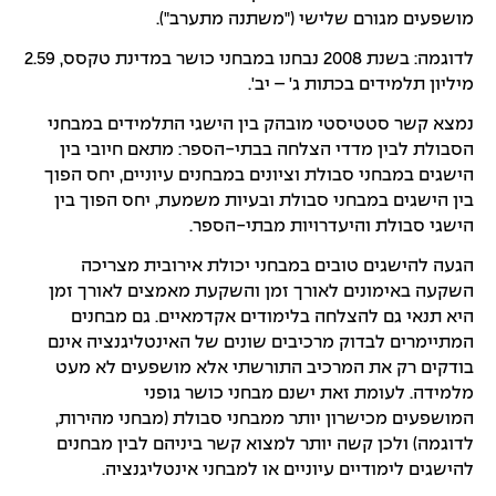
מושפעים מגורם שלישי ("משתנה מתערב").
לדוגמה: בשנת 2008 נבחנו במבחני כושר במדינת טקסס, 2.59
מיליון תלמידים בכתות ג' – יב'.
נמצא קשר סטטיסטי מובהק בין הישגי התלמידים במבחני
הסבולת לבין מדדי הצלחה בבתי-הספר: מתאם חיובי בין
הישגים במבחני סבולת וציונים במבחנים עיוניים, יחס הפוך
בין הישגים במבחני סבולת ובעיות משמעת, יחס הפוך בין
הישגי סבולת והיעדרויות מבתי-הספר.
הגעה להישגים טובים במבחני יכולת אירובית מצריכה
השקעה באימונים לאורך זמן והשקעת מאמצים לאורך זמן
היא תנאי גם להצלחה בלימודים אקדמאיים. גם מבחנים
המתיימרים לבדוק מרכיבים שונים של האינטליגנציה אינם
בודקים רק את המרכיב התורשתי אלא מושפעים לא מעט
מלמידה. לעומת זאת ישנם מבחני כושר גופני
המושפעים מכישרון יותר ממבחני סבולת (מבחני מהירות,
לדוגמה) ולכן קשה יותר למצוא קשר ביניהם לבין מבחנים
להישגים לימודיים עיוניים או למבחני אינטליגנציה.