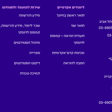
לימודים אקדמיים
שירות למועמד ולסטודנט
תואר ראשון בחינוך
מידע והרשמה
תואר שני
שכר לימוד, מידע והרשמה,
03-690
קמפוס לוינסקי
03
תעודת הוראה – קמפוס
לוינסקי
מינהל הסטודנטים
מכינות קדם־אקדמיות
ספרייה
5
הסבה להוראה
דיקנט הסטודנטים
תמיכה טכנית
תמרים 55, הקריה
03-690