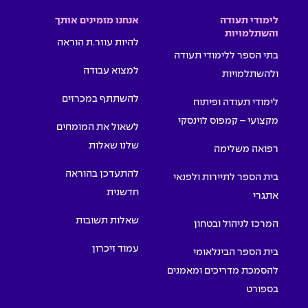
לימודי תעודה
אנחנו מזמינים אותך
והשתלמויות
להיות עוזר.ת הוראה
בתי הספר ללימודי תעודה
למצוא עבודה
ולהשתלמויות
להשתתף במכרזים
לימודי תעודה ופיתוח
מקצועי – קמפוס לוינסקי
לשאול את המומחים
שלנו שאלות
רפואה משלימה
להתעדכן בהוראה
בית הספר לתיירות ולפנאי
חדשנית
אתגרי
שאלות תשובות
המרכז לניהול ובטחון
עמוד זיכרון
בית הספר הבינלאומי
להסמכת מדריכים ומאמנים
בספורט