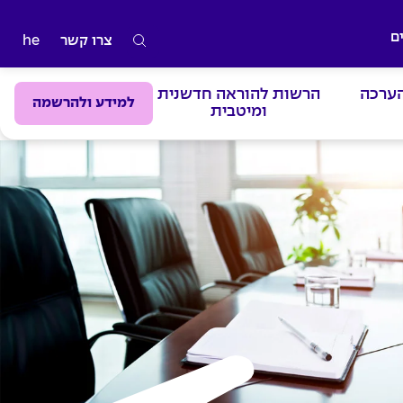
ם
צרו קשר
he
ה
ק
הערכה
הרשות להוראה חדשנית
ל
למידע ולהרשמה
ומיטבית
ד
מ
י
ל
י
ם
ל
ח
י
פ
ו
ש