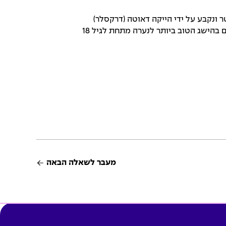
ולמי בקפיצה לרוחק לנערות (מתחת לגיל 20) הוא 7.14 מטר ונקבע על ידי הייקה דאוטה (דרקסלר)
ממזרח גרמניה בשנת 1983. דאוטה, שנולדה בשנת 1964, מחזיקה גם בהישג הטוב ביותר לנערה מתחת לגיל 18
מעבר לשאלה הבאה