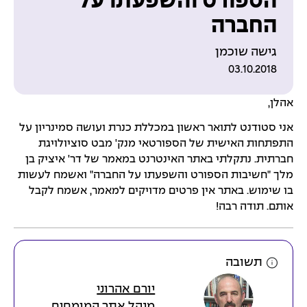
הספורט והשפעתו על
החברה
גישה שוכמן
03.10.2018
אהלן,
אני סטודנט לתואר ראשון במכללת כנרת ועושה סמינריון על
התפתחות האישית של הספורטאי מנק' מבט סוציולויגת
חברתית. נתקלתי באתר האינטרנט במאמר של דר' איציק בן
מלך "חשיבות הספורט והשפעתו על החברה" ואשמח לעשות
בו שימוש. באתר אין פרטים מדויקים למאמר, אשמח לקבל
אותם. תודה רבה!
תשובה
יורם אהרוני
מנהל אתר המומחים