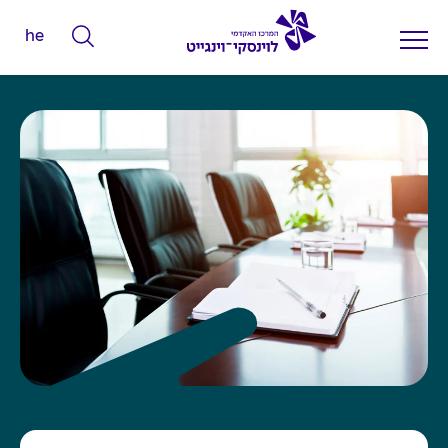
he
ה
ק
ל
ד
מ
י
ל
י
ם
ל
ח
י
פ
ו
ש