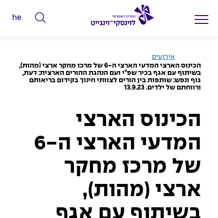
he
ה
ק
ל
ע
אירועים
מ
ד
הכינוס הארצי המדעי הארצי ה-6 של מרכז מחקר ארצי (מהות),
ו
בשיתוף עם אגף בכיר שפ"י ועם הנהגת ההורים הארצית: דעת,
מ
ד
גוף ונפש: שותפות בין הורים לצוותי חינוך בקידום בריאותם
ה
ורווחתם של ילדים. 13.9.23
י
ב
י
ל
ת
הכינוס הארצי
י
ם
המדעי הארצי ה-6
ל
ח
של מרכז מחקר
י
פ
ארצי (מהות),
ו
בשיתוף עם אגף
ש