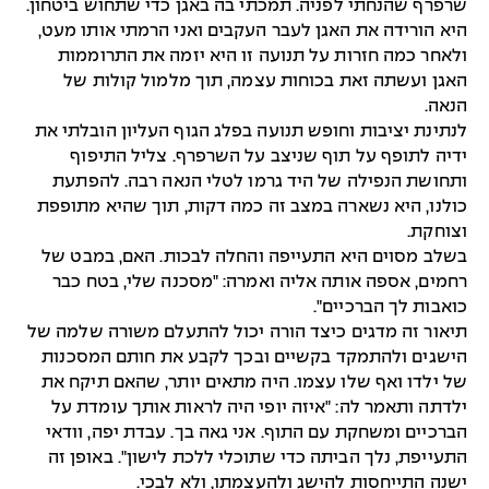
שרפרף שהנחתי לפניה. תמכתי בה באגן כדי שתחוש ביטחון.
היא הורידה את האגן לעבר העקבים ואני הרמתי אותו מעט,
ולאחר כמה חזרות על תנועה זו היא יזמה את התרוממות
האגן ועשתה זאת בכוחות עצמה, תוך מלמול קולות של
הנאה.
לנתינת יציבות וחופש תנועה בפלג הגוף העליון הובלתי את
ידיה לתופף על תוף שניצב על השרפרף. צליל התיפוף
ותחושת הנפילה של היד גרמו לטלי הנאה רבה. להפתעת
כולנו, היא נשארה במצב זה כמה דקות, תוך שהיא מתופפת
וצוחקת.
בשלב מסוים היא התעייפה והחלה לבכות. האם, במבט של
רחמים, אספה אותה אליה ואמרה: "מסכנה שלי, בטח כבר
כואבות לך הברכיים".
תיאור זה מדגים כיצד הורה יכול להתעלם משורה שלמה של
הישגים ולהתמקד בקשיים ובכך לקבע את חותם המסכנות
של ילדו ואף שלו עצמו. היה מתאים יותר, שהאם תיקח את
ילדתה ותאמר לה: "איזה יופי היה לראות אותך עומדת על
הברכיים ומשחקת עם התוף. אני גאה בך. עבדת יפה, וודאי
התעייפת, נלך הביתה כדי שתוכלי ללכת לישון". באופן זה
ישנה התייחסות להישג ולהעצמתו, ולא לבכי.