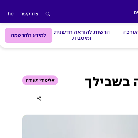
ם
צרו קשר
he
ה
ק
הערכה
הרשות להוראה חדשנית
ל
למידע ולהרשמה
ומיטבית
ד
מ
י
ל
י
ה בשבילך
#לימודי תעודה
ם
ל
ח
י
פ
ו
ש