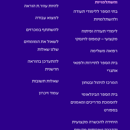
והשתלמויות
להיות עוזר.ת הוראה
בתי הספר ללימודי תעודה
למצוא עבודה
ולהשתלמויות
להשתתף במכרזים
לימודי תעודה ופיתוח
מקצועי – קמפוס לוינסקי
לשאול את המומחים
שלנו שאלות
רפואה משלימה
להתעדכן בהוראה
בית הספר לתיירות ולפנאי
חדשנית
אתגרי
שאלות תשובות
המרכז לניהול ובטחון
עמוד זיכרון
בית הספר הבינלאומי
להסמכת מדריכים ומאמנים
בספורט
היחידה להכשרה מקצועית
והדרכה ושירותים מדעיים