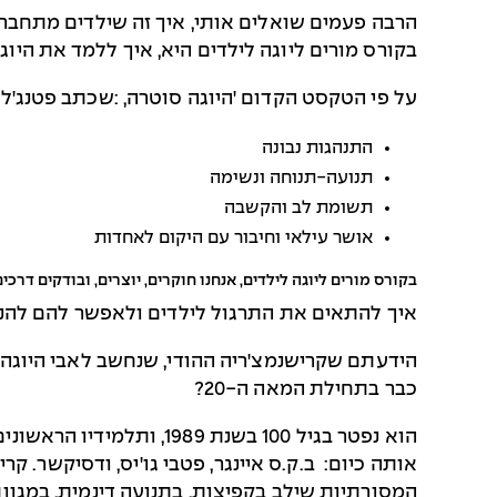
הרבה פעמים שואלים אותי, איך זה שילדים מתחברים
בקורס מורים ליוגה לילדים היא, איך ללמד את היוג
על פי הטקסט הקדום 'היוגה סוטרה,
:
שכתב פטנג'לי 
התנהגות נבונה
תנועה-תנוחה ונשימה
תשומת לב והקשבה
אושר עילאי וחיבור עם היקום לאחדות
בקורס מורים ליוגה לילדים, אנחנו חוקרים, יוצרים, ובודקים דרכ
איך להתאים את התרגול לילדים ולאפשר להם להנו
הידעתם שקרישנמצ'ריה ההודי, שנחשב לאבי היוגה ה
כבר בתחילת המאה ה-20?
הוא נפטר בגיל 100 בשנת 
אותה כיום: ב.ק.ס איינגר, פטבי גו'יס, ודסיקשר. קרי
המסורתיות שילב בקפיצות, בתנועה דינמית, במגוון 