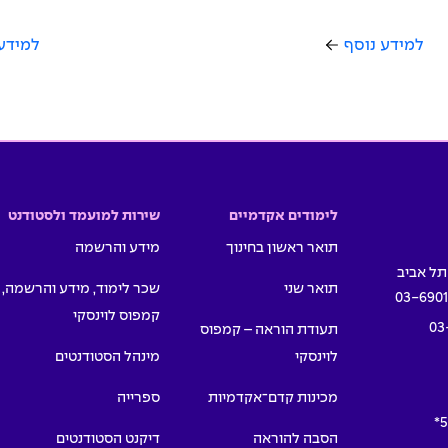
למידע נוסף
למידע
לימודים אקדמיים
שירות למועמד ולסטודנט
תואר ראשון בחינוך
מידע והרשמה
תואר שני
שכר לימוד, מידע והרשמה,
03-690
קמפוס לוינסקי
03
תעודת הוראה – קמפוס
לוינסקי
מינהל הסטודנטים
מכינות קדם־אקדמיות
ספרייה
5
הסבה להוראה
דיקנט הסטודנטים