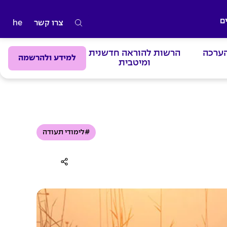
ם
צרו קשר
he
ה
ק
הערכה
הרשות להוראה חדשנית
ל
למידע ולהרשמה
ומיטבית
ד
מ
י
ל
י
#לימודי תעודה
ם
ל
ח
י
פ
ו
ש