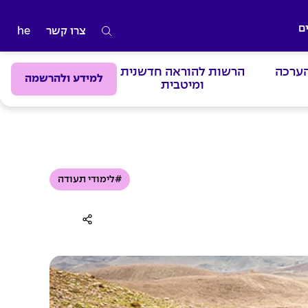
ם
צרו קשר
he
ה
ק
הערכה
הרשות להוראה חדשנית
ל
למידע ולהרשמה
ומיטבית
ד
מ
י
ל
י
#לימודי תעודה
ם
ל
ח
י
פ
ו
ש