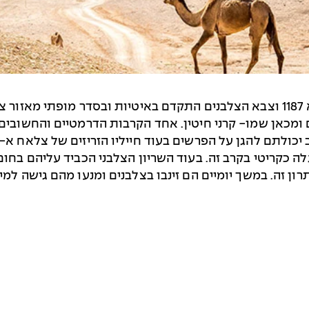
בצהרי היום של ה- 3 ביולי היה חם מאוד. השנה היא 1187 וצבא הצלבנים התקדם באי
ם ומכאן שמו- קרני חיטין. אחד הקרבות הדרמטיים והחשובים
 יכולתם להגן על הפרשים בעוד חייליו הזריזים של צלאח א-
ה כקריטי בקרב זה. בעוד השריון הצלבני הכביד עליהם בחום