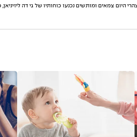
 למקום אחד. למחרת היום ב- 4 ביולי 1187 בצהרי היום צמאים ומותשים נכנעו כוחותיו