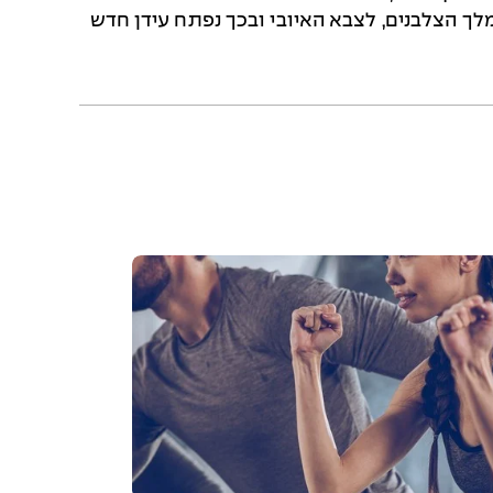
 של גי דה ליזיניאן, מלך הצלבנים, לצבא האיובי ובכך נפתח עידן חדש