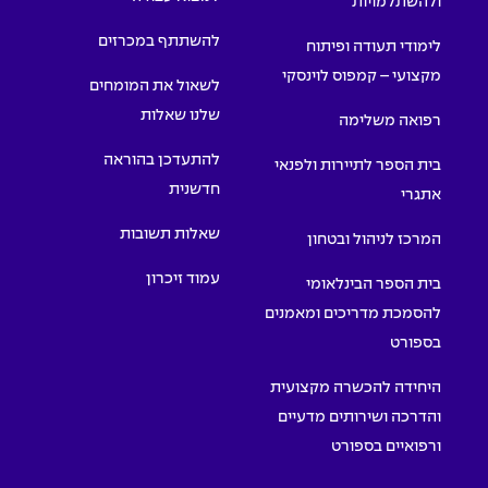
ולהשתלמויות
להשתתף במכרזים
לימודי תעודה ופיתוח
מקצועי – קמפוס לוינסקי
לשאול את המומחים
שלנו שאלות
רפואה משלימה
להתעדכן בהוראה
בית הספר לתיירות ולפנאי
חדשנית
אתגרי
שאלות תשובות
המרכז לניהול ובטחון
עמוד זיכרון
בית הספר הבינלאומי
להסמכת מדריכים ומאמנים
בספורט
היחידה להכשרה מקצועית
והדרכה ושירותים מדעיים
ורפואיים בספורט