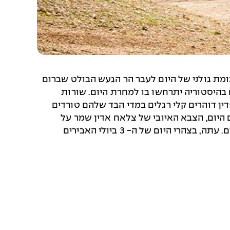
טיות ובסדר מופתי מאזור צומת גולני של היום לעבר הר הגעש הבולט שברום
 בהיסטוריה יתרחשו בו למחרת היום. שורות
דין דוהרים קלי רגלים במדי הבד שלהם טורדים
 היום, הצבא האיובי של צלאח אדין שמר על
קלילות והמוסלמים ידעו להפיק את המקסימום מיתרון זה. במשך יומיים הם זינבו בצלבנים ומנעו מהם גישה למים. עתה, בצהרי היום של ה- 3 ביולי האבירים