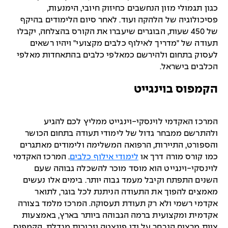
כגון תגמולי מזון הנחשבים כחיזוק חיובי, הימנעות,
פסיכולוגיה של הלהקה ועוד. לאחר סיום הלימודים בהיקף
של 450 שעות, הבוגרים שיעברו את הקורס בהצלחה, יקבלו
תעודה של "מדריך לאילוף כלבים מקצועי" ויהיו רשאים
לעסוק בתחום ולהירשם כמאלפי כלבים בהתאחדות מאלפי
הכלבים בישראל.
הקמפוס בוינגייט
המרכז האקדמי לוינסקי-וינגייט ממליץ לכם להגיע
ולהתרשם ממבחר גדול של לימודי תעודה בתחום הכושר
והספורט, התיירות, הרפואה המשלימה ולימודים מאתגרים
כמו קורס מורה דרך או
לימודי אילוף כלבים
. המרכז האקדמי
לוינסקי-וינגייט הוא מוסד מוכר להשכלה גבוהה שעם
השנים התפתח וקיבל מעמד גבוה יותר. בימים אלו נעשים
מאמצים להפוך את התעודה הניתנת לכל בוגר, לתואר
אקדמי רשמי ולא רק תעודת תעסוקה. המרכז מלמד בצורה
אקדמית ומקצועית ברמה הגבוהה ביותר בארץ, באמצעות
צוות מרצים הנבחר על ידי פינצטה וזכוכית מגדלת. הקמפוס