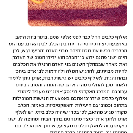
אילוף כלבים החל כבר לפני אלפי שנים, בתור ביות הזאב
באמצעות יצירת יחסי הדדיות בין הכלב לבין האדם. עם הזמן
הכלבים רכשו את תכונותיהם מבני האדם והביעו רגש, לכן
היום ישנו פתגם ידוע כי "הכלב הוא ידידו הטוב של האדם",
זאת מאחר שבמהלך השנים בני האדם הרגילו את הכלבים
להיות מבויתים, להרגיש חמלה ולהידמות לבן אדם ביחס
ובהתנהגות. לאילוף כלבים יש גישות רבות, אותן ניתן ללמוד
ולאחר מכן להחליט מה היא הגישה הנוחה והטובה ביותר
עבורכם. המרכז האקדמי לוינסקי-וינגייט מעביר לימודי
אילוף כלבים שידריכו אתכם באמצעות הגישות המובילות
בתחום וכמובן גם היעילות והאפקטיביות. כאמור, הכלב
מקורו מגיע מהזאב, לכן בכדי שיהיה כלב ביתי, יש לאלף
אותו ולחנך אותו כיצד מתנהגים בתוך הבית ומחוצה לו. ישנו
ביקוש גבוה למאלף כלבים מקצועי, שיחנך את הכלב כבר
מהיותו גור, כיצד להתנהג בדרך חיובית.