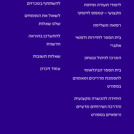
להשתתף במכרזים
לימודי תעודה ופיתוח
מקצועי – קמפוס לוינסקי
לשאול את המומחים
שלנו שאלות
רפואה משלימה
להתעדכן בהוראה
בית הספר לתיירות ולפנאי
חדשנית
אתגרי
שאלות תשובות
המרכז לניהול ובטחון
עמוד זיכרון
בית הספר הבינלאומי
להסמכת מדריכים ומאמנים
בספורט
היחידה להכשרה מקצועית
והדרכה ושירותים מדעיים
ורפואיים בספורט