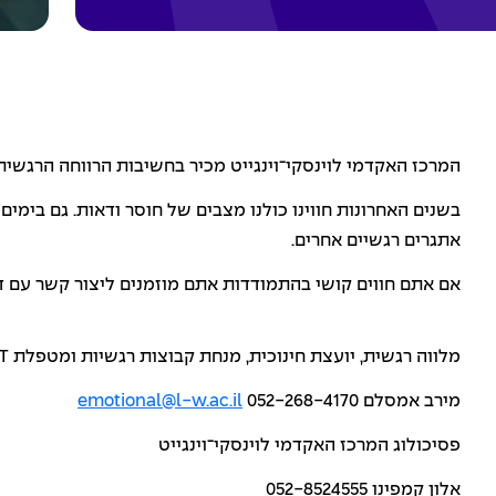
המרכז האקדמי לוינסקי־וינגייט מכיר בחשיבות הרווחה הרגשי
בשנים האחרונות חווינו כולנו מצבים של חוסר ודאות. גם בימים
אתגרים רגשיים אחרים.
אם אתם חווים קושי בהתמודדות אתם מוזמנים ליצור קשר עם ד
מלווה רגשית, יועצת חינוכית, מנחת קבוצות רגשיות ומטפלת
T
מירב אמסלם 052-268-4170
emotional@l-w.ac.il
פסיכולוג המרכז האקדמי לוינסקי־וינגייט
אלון קמפינו 052-8524555