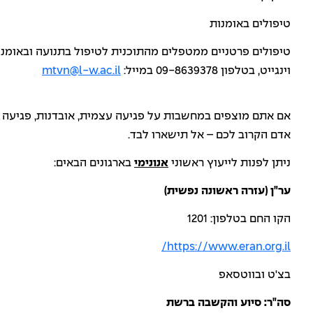
טיפולים באומנות
טיפולים פרטניים ממטפלים מהתוכנית לטיפול בתנועה ובאומנו
וינגייט, בטלפון 09-8639378 במייל:
mtvn@l-w.ac.il
אם אתם מוצפים במחשבות על פגיעה עצמית, אובדנות, פגיעה
אדם הקרוב לכם – אל תישארו לבד.
ניתן לפנות לייעוץ ראשוני
אנונימי
בארגונים הבאים:
ער"ן (עזרה ראשונה נפשית)
הקו החם בטלפון: 1201
https://www.eran.org.il/
בצ'ט ובווטסאפ
סה"ר: סיוע והקשבה ברשת