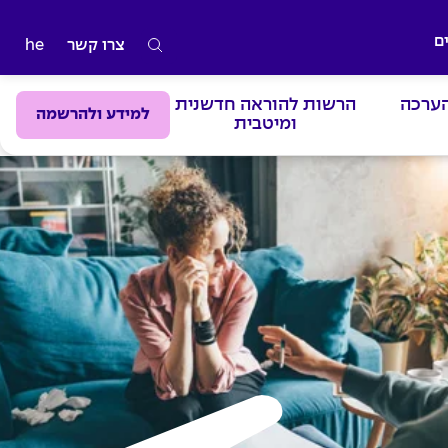
ם
צרו קשר
he
ה
ק
הערכה
הרשות להוראה חדשנית
ל
למידע ולהרשמה
ומיטבית
ד
מ
י
ל
י
ם
ל
ח
י
פ
ו
ש