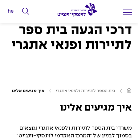
he
ה
ק
דרכי הגעה בית ספר
ל
ד
לתיירות ופנאי אתגרי
מ
י
ל
י
ם
ע
ל
בית הספר לתיירות ולפנאי אתגרי
איך מגיעים אלינו
מ
ח
ו
ד
איך מגיעים אלינו
י
ה
ב
פ
י
ת
ו
משרדי בית הספר לתיירות ולפנאי אתגרי נמצאים
ש
בסמוך לבניין של "המרכז האקדמי לוינסקי-וינגייט"