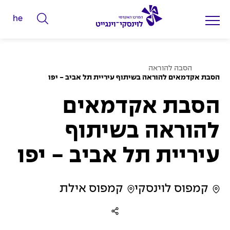
he
ה
ק
ל
ע
ד
הסבה להוראה
מ
הסבת אקדמאים להוראה בשיתוף עיריית תל אביב - יפו
מ
ו
ד
י
ה
הסבת אקדמאים
ב
ל
י
ת
י
להוראה בשיתוף
ם
עיריית תל אביב - יפו
ל
ח
י
קמפוס לוינסקי
קמפוס אילת
פ
ו
ש