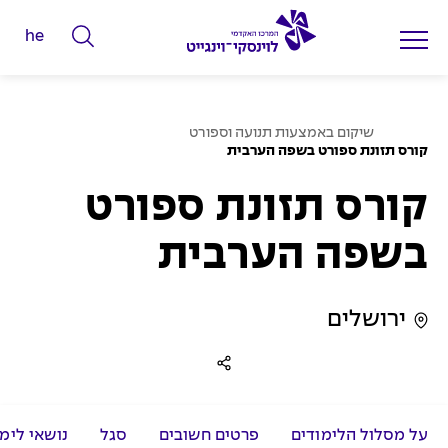
he
ה
ק
ל
ע
ד
שיקום באמצעות תנועה וספורט
מ
קורס תזונת ספורט בשפה הערבית
מ
ו
ד
י
ה
קורס תזונת ספורט
ב
ל
י
ת
י
בשפה הערבית
ם
ל
ירושלים
ח
י
פ
ו
ש
על מסלול הלימודים
פרטים חשובים
סגל
נושאי לימו