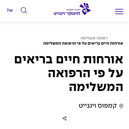
he
ה
ק
ל
ע
ד
רפואה משלימה
מ
אורחות חיים בריאים על פי הרפואה המשלימה
מ
ו
ד
י
ה
אורחות חיים בריאים
ב
ל
י
ת
י
על פי הרפואה
ם
המשלימה
ל
ח
י
קמפוס וינגייט
פ
ו
ש