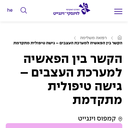
he
ה
ק
ל
ע
ד
רפואה משלימה
מ
הקשר בין הפאשיה למערכת העצבים – גישה טיפולית מתקדמת
מ
ו
ד
י
ה
הקשר בין הפאשיה
ב
ל
י
ת
י
למערכת העצבים –
ם
גישה טיפולית
ל
ח
מתקדמת
י
פ
ו
קמפוס וינגייט
ש