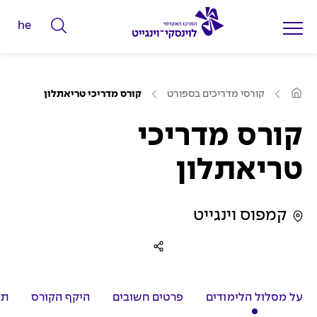
he
ה
ק
ל
ע
ד
קורסי מדריכים בספורט
קורס מדריכי טריאתלון
מ
מ
ו
ד
קורס מדריכי
י
ה
ב
ל
י
טריאתלון
ת
י
ם
ל
קמפוס וינגייט
ח
י
פ
ו
על מסלול הלימודים
פרטים חשובים
היקף הקורס
תכ
ש