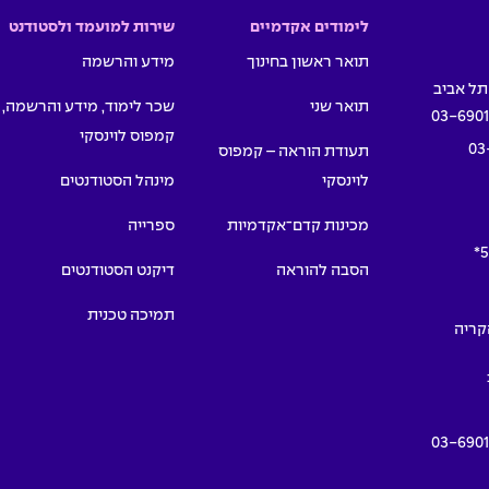
לימודים אקדמיים
שירות למועמד ולסטודנט
תואר ראשון בחינוך
מידע והרשמה
תואר שני
שכר לימוד, מידע והרשמה,
03-690
קמפוס לוינסקי
03
תעודת הוראה – קמפוס
לוינסקי
מינהל הסטודנטים
מכינות קדם־אקדמיות
ספרייה
5
הסבה להוראה
דיקנט הסטודנטים
תמיכה טכנית
תמרים 55, הקריה
03-690