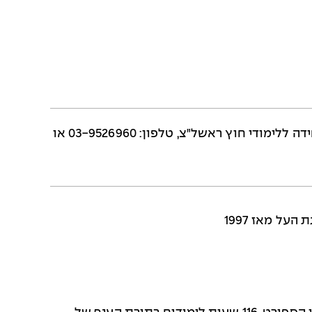
לפרטים והרשמה לקורס מדריכי כדוריד חייגו: 5009* היחידה ללימודי חוץ ראשל"צ, טלפון: 03-9526960 או
על מאז 1997