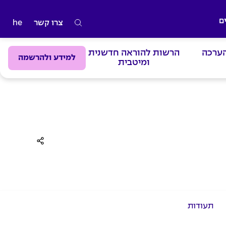
ם
צרו קשר
he
ה
ק
הערכה
הרשות להוראה חדשנית
ל
למידע ולהרשמה
ומיטבית
ד
מ
י
ל
י
ם
ל
ח
י
פ
תעודות
ו
ש