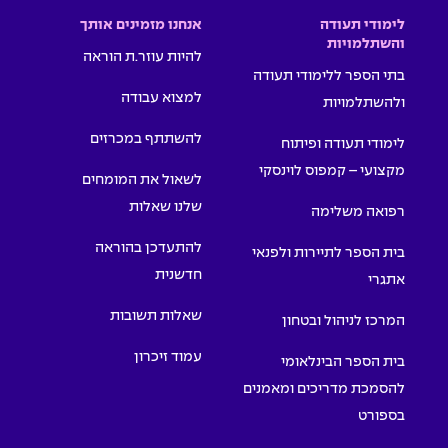
לימודי תעודה
אנחנו מזמינים אותך
והשתלמויות
להיות עוזר.ת הוראה
בתי הספר ללימודי תעודה
למצוא עבודה
ולהשתלמויות
להשתתף במכרזים
לימודי תעודה ופיתוח
מקצועי – קמפוס לוינסקי
לשאול את המומחים
שלנו שאלות
רפואה משלימה
להתעדכן בהוראה
בית הספר לתיירות ולפנאי
חדשנית
אתגרי
שאלות תשובות
המרכז לניהול ובטחון
עמוד זיכרון
בית הספר הבינלאומי
להסמכת מדריכים ומאמנים
בספורט