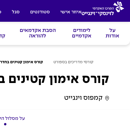
איזור אישי
סטודנטים
סגל
ס
על
לימודים
הסבת אקדמאים
אודות
אקדמיים
להוראה
קד
ע
קורסי מדריכים בספורט
קורס אימון קטינים בחדר
מ
ו
ד
קורס אימון קטינים ב
ה
ב
י
ת
קמפוס וינגייט
על מסלול הל