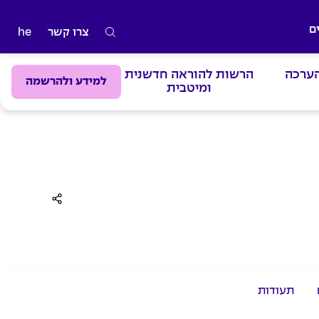
ם
צרו קשר
he
ה
ק
הערכה
הרשות להוראה חדשנית
ל
למידע ולהרשמה
ומיטבית
ד
מ
י
ל
י
ם
ל
ח
י
פ
תעודות
ו
ש