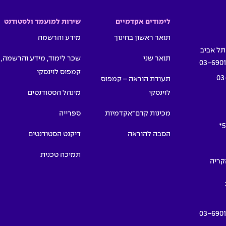
לימודים אקדמיים
שירות למועמד ולסטודנט
תואר ראשון בחינוך
מידע והרשמה
תואר שני
שכר לימוד, מידע והרשמה,
03-690
קמפוס לוינסקי
03
תעודת הוראה – קמפוס
לוינסקי
מינהל הסטודנטים
מכינות קדם־אקדמיות
ספרייה
5
הסבה להוראה
דיקנט הסטודנטים
תמיכה טכנית
תמרים 55, הקריה
03-690