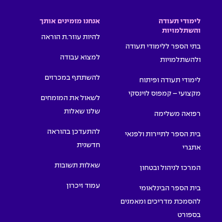
לימודי תעודה
אנחנו מזמינים אותך
והשתלמויות
להיות עוזר.ת הוראה
בתי הספר ללימודי תעודה
למצוא עבודה
ולהשתלמויות
להשתתף במכרזים
לימודי תעודה ופיתוח
מקצועי – קמפוס לוינסקי
לשאול את המומחים
שלנו שאלות
רפואה משלימה
להתעדכן בהוראה
בית הספר לתיירות ולפנאי
חדשנית
אתגרי
שאלות תשובות
המרכז לניהול ובטחון
עמוד זיכרון
בית הספר הבינלאומי
להסמכת מדריכים ומאמנים
בספורט