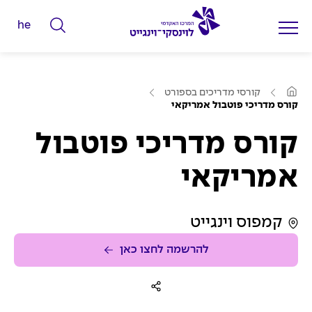
he
ה
ק
ל
ע
ד
קורסי מדריכים בספורט
מ
קורס מדריכי פוטבול אמריקאי
מ
ו
ד
י
ה
קורס מדריכי פוטבול
ב
ל
י
ת
י
אמריקאי
ם
ל
קמפוס וינגייט
ח
י
להרשמה לחצו כאן
פ
ו
ש