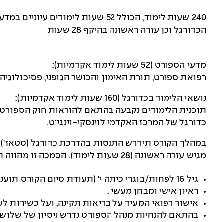
הכדורגל וכן עזרה ראשונה בהיקף 28 שעות
מדעי הספורט (52 שעות לימוד אקדמיות)
:
רפואת ספורט, תורת האימון והכושר הגופני, פסיכולוגיה
נושאי הלימוד בכדורגל (160 שעות לימוד אקדמיות)
:
תוכנית הלימודים נקבעה בהתאם להוראות חוק הספורט
כדורגל של המרכז האקדמי לוינסקי-וינגייט
.
במהלך
הקורס
תידרש
התנסות
בהדרכת
כדורגל
)
סטאז')
מגיש עזרה ראשונה (28 שעות לימוד). הסמכה זו מהווה תנאי לקבלת התעודה
גיל 16 לפחות/בוגרי כיתה י' (תעודת סיום הקורס תוענק לחניך שמלאו לו 16 שנים)
ראיון אישי ומבחן מעשי
.
אישור רפואי המעיד על בריאות תקינה, ועל כשירות לע
בהתאם להנחיות מנהל הספורט נדרש ניסיון של שלוש