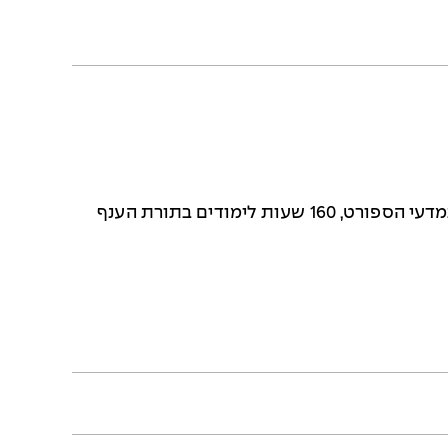
240 שעות לימוד, הכולל 52 שעות לימודים עיוניים במדעי הספורט, 160 שעות לימודים בתורת הענף