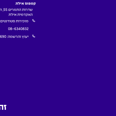
קמפוס אילת
שדרות ה
האקדמית אילת
מזכירות סטודנטים:
08-6340832
יעוץ והרשמה:
1690
SEO by SEO Creative
|
Development by dooble
Design by Firma |
זה