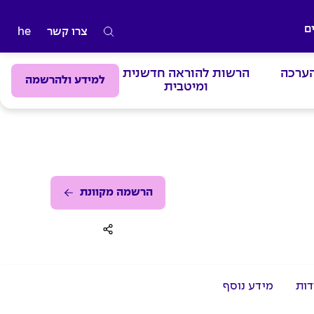
ם
צרו קשר
he
ה
ק
הערכה
הרשות להוראה חדשנית
ל
למידע ולהרשמה
ומיטבית
ד
מ
י
ל
י
ם
הרשמה מקוונת
ל
ח
י
פ
דות
מידע נוסף
ו
ש