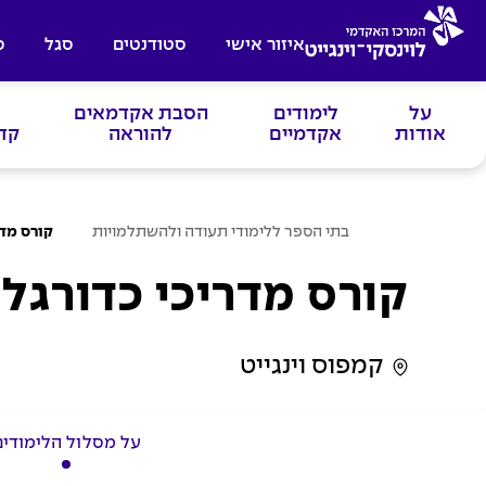
איזור אישי
סטודנטים
סגל
ס
על
לימודים
הסבת אקדמאים
אודות
אקדמיים
להוראה
קד
ע
בתי הספר ללימודי תעודה ולהשתלמויות
קורס מדר
מ
ו
ד
קורס מדריכי כדורגל
ה
ב
י
ת
קמפוס וינגייט
על מסלול הלימודים