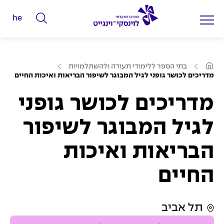
he
ה
ק
ל
ע
ד
בתי הספר ללימודי תעודה ולהשתלמויות
מ
מדריכים לכושר גופני לגיל המבוגר לשיפור הבריאות ואיכות החיים
מ
ו
ד
י
ה
מדריכים לכושר גופני
ב
ל
י
ת
י
לגיל המבוגר לשיפור
ם
הבריאות ואיכות
ל
ח
החיים
י
פ
ו
תל אביב
ש