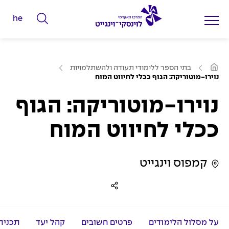
he
ה
ק
ל
ע
ד
בתי הספר ללימודי תעודה ולהשתלמויות
מ
נוירו-מוטוריקה: הגוף ככלי לחיווט המוח
מ
ו
ד
י
ה
נוירו-מוטוריקה: הגוף
ב
ל
י
ת
י
ככלי לחיווט המוח
ם
ל
קמפוס וינגייט
ח
י
פ
ו
ש
על מסלול הלימודים
פרטים חשובים
קהל יעד
תכנית