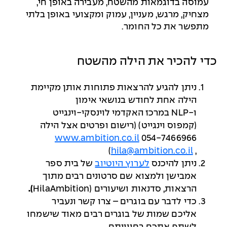
עמוסה בדוגמאות מהשטח, מעבירה באופן חי,
מצחיק, מרגש, מעניין, עמוק ומקצועי באופן בלתי
מתפשר את כל החומר
.
כדי להכיר את הילה מהשטח
ניתן להגיע להרצאות פתוחות אותן מקיימת
הילה אחת לחודש בנושאי אימון
ו-
NLP
במרכז האקדמי לוינסקי-וינגייט
(קמפוס וינגייט) (רישום ופרטים אצל הילה
www.ambition.co.il
054-7466966
)
hila@ambition.co.il
,
ניתן להיכנס
לערוץ היוטיוב
של בית ספר
אמבישן ולמצוא שם סרטונים רבים מתוך
הרצאות, סדנאות ושיעורים (
HilaAmbition
).
כדי לדבר עם בוגרים – צרו קשר ונעביר
אליכם שמות של בוגרים רבים מאוד שישמחו