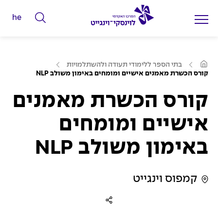
he
ה
ק
ל
ע
ד
בתי הספר ללימודי תעודה ולהשתלמויות
מ
קורס הכשרת מאמנים אישיים ומומחים באימון משולב NLP
מ
ו
ד
י
ה
קורס הכשרת מאמנים
ב
ל
י
ת
י
אישיים ומומחים
ם
באימון משולב NLP
ל
ח
י
קמפוס וינגייט
פ
ו
ש