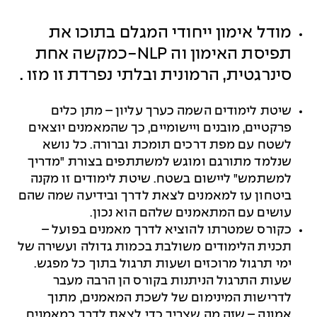
מודל אימון ייחודי המגלם בתוכו את
תפיסת האימון וה
-NLP
כמקשה אחת
סינרגטית, הרמונית ובלתי נפרדת זו מזו
.
שיטת לימודים השמה כערך עליון – מתן כלים
פרקטיים, מובנים ויישומיים, כך שהמאמנים יוצאים
לשטח עם מפת דרכים תומכת וברורה. כל נושא
שנלמד מתורגם ומוגש למשתתפים בצורת "מדריך
למשתמש" ליישום בשטח. שיטת לימודים זו מקנה
ביטחון עז למאמנים לצאת לדרך ובידיעה שמה שהם
עושים עם המתאמנים שלהם הוא נכון
.
כקורס שמטרתו להוציא לדרך מאמנים בפועל –
תכנית הלימודים משולבת בכמות גדולה ועשירה של
ימי תרגול מרוכזים ושעות תרגול בתוך כל מפגש.
שעות התרגול הניתנות בקורס הן הרבה מעבר
לדרישות המינימום של לשכת המאמנים, מתוך
אמונה – שזה מה שצריך כדי לצאת לדרך כמאמנים