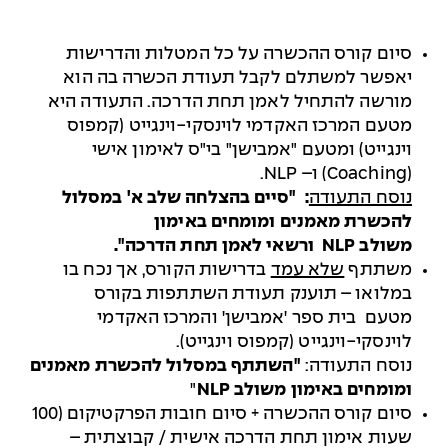
סיום קורס ההכשרה על כל המטלות והדרישות
יאפשר למשתלם לקבל תעודת
הכשרה בה הוא
מורשה להתחיל לאמן תחת
הדרכה. התעודה היא
מטעם המרכז האקדמי לוינסקי-וינגייט (קמפוס
וינגייט) ומטעם "אמבישן" בי"ס לאימון אישי
(
Coaching
) ו–
NLP
.
נוסח התעודה
: "סיים בהצלחה שלב א' במסלול
להכשרת מאמנים
ומומחים באימון
משולב
NLP
ורשאי לאמן תחת הדרכה".
משתתף
שלא עמד
בדרישות הקורס, אך נכח בו
במלואו – תוענק תעודת השתתפות בקורס
מטעם
בית ספר 'אמבישן' והמרכז האקדמי
לוינסקי-וינגייט (קמפוס וינגייט).
נוסח התעודה:
"השתתף במסלול להכשרת מא
מנים
ומומחים
באימון משולב
NLP
"
סיום קורס ההכשרה + סיום חובות הפרקטיקום (100
שעות אימון תחת הדרכה אישית / קבוצתית –