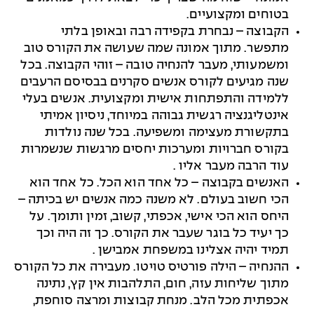
בטוחים ומקצועיים
.
הקבוצה – נבחרת בקפידה רבה ובאופן בלתי
מתפשר. מתוך אמונה שמה שעושה את הקורס טוב
ומשמעותי, מעבר להנחיה טובה – זוהי הקבוצה. בכל
שנה מגיעים לקורס אנשים סקרנים בבסיסם הרעבים
ללמידה והתפתחות אישית ומקצועית. אנשים בעלי
אינטליגנציה רגשית גבוהה במיוחד, ניסיון אמיתי
בתקשורת מעצימה ומשפיעה. בכל שנה נולדות
בקורס חברויות ומערכות יחסים מרגשות שנשמרות
עוד הרבה מעבר אליו
.
האנשים בקבוצה – כל אחד הוא הכל. כל אחד הוא
הכי חשוב בעולם. לא משנה כמה אנשים יש בכיתה –
היחס הוא הכי אישי, אכפתי, קשוב, זמין ותומך. על
כך יעיד כל בוגר שעבר את הקורס. כך זה היה וכך
תמיד יהיה אצלינו במשפחת אמבישן
.
ההנחיה – הילה פורטיס טויטו. מעבירה את כל הקורס
מתוך שליחות עזה, חום, התלהבות אין קץ, נתינה
אכפתית מכל הלב. מנחת קבוצות ומרצה סוחפת,