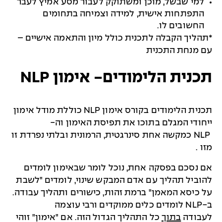
למי שבשל, מוכן ומשתוקק לעבור מסע אמיץ לעבר
התפתחות אישית, למידה וצמיחה בתחומים
החשובים לו.
*תהליך הקבלה לתכנית כולל מיון והתאמה אישיים –
עם מנחת התכנית
תכנית הלימודים- אימון NLP
תכנית הלימודים בקורס אימון
NLP
כוללת מודל אימון
ייחודי המגלם בתוכו את תפיסת האימון וה
-
NLP
כמקשה אחת סינרגטית, הרמונית ובלתי נפרדת זו
מזו
.
אם נסכם בפסקה אחת, נוכל לומר שבאימון לומדים
להוביל תהליך עם אדם המבקש שינוי, לומדים "לשבת
על כיסא המאמן" ברמת זהות, כישורים ותהליך עבודה.
ב-
NLP
לומדים כלים ממוקדים ורבי עוצמה
לעבודה
בתוך
כל התהליך הגדול הזה. אם "אימון" זוהי