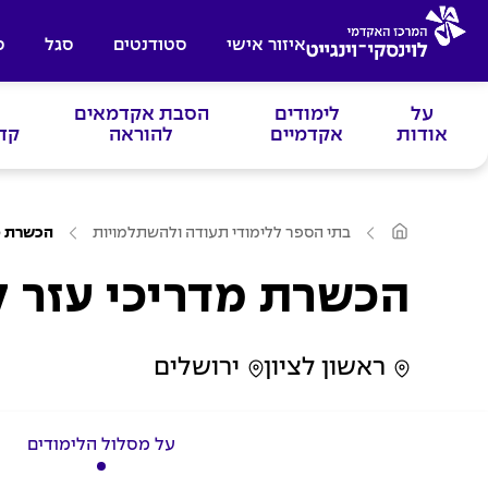
איזור אישי
סטודנטים
סגל
ס
על
לימודים
הסבת אקדמאים
אודות
אקדמיים
להוראה
קד
ע
בתי הספר ללימודי תעודה ולהשתלמויות
הכשרת מ
מ
ו
ד
הכשרת מדריכי עזר 
ה
ב
י
ת
ראשון לציון
ירושלים
על מסלול הלימודים