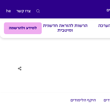
ם
צרו קשר
he
ה
ק
הערכה
הרשות להוראה חדשנית
ל
למידע ולהרשמה
ומיטבית
ד
מ
י
ל
י
ם
ל
ח
י
פ
דים
היקף הלימודים
ו
ש