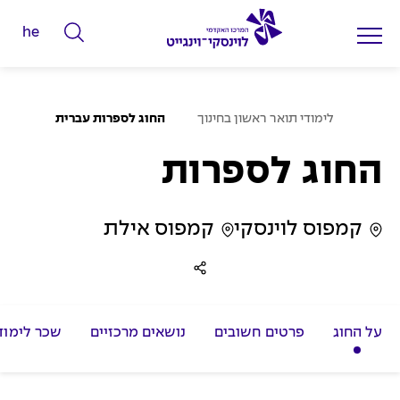
he
ה
ק
ל
ע
ד
לימודי תואר ראשון בחינוך
החוג לספרות עברית
מ
מ
ו
ד
החוג לספרות
י
ה
ב
ל
י
ת
י
קמפוס לוינסקי
קמפוס אילת
ם
ל
ח
י
על החוג
פרטים חשובים
נושאים מרכזיים
שכר לימוד
פ
ו
ש