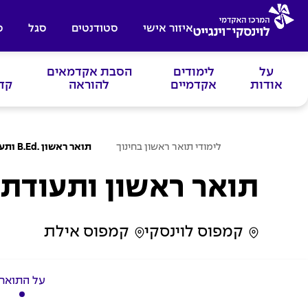
איזור אישי
סטודנטים
סגל
ס
על
לימודים
הסבת אקדמאים
אודות
אקדמיים
להוראה
קד
ע
לימודי תואר ראשון בחינוך
תואר ראשון .B.Ed ותעודת הוראה בחינוך לגיל הרך
מ
ו
ד
תואר ראשון ותעודת 
ה
ב
י
ת
קמפוס לוינסקי
קמפוס אילת
על התואר