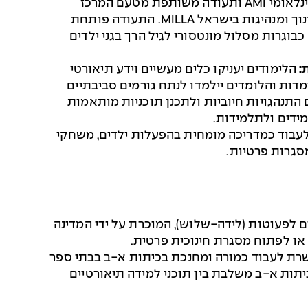
תעודה בינלאומית מהארגון המונטסורי הבינלאומי AMI ותעודה משותפת מטעם המרכז
האקדמי לוינסקי־וינגייט ומטעם המרכז המונטסורי לחינוך ומנהיגות בישראל MILLA. התעודה פותחת
וגרות מסלול מונטסורי לגיל הרך בגני ילדים
ת
:
הלימודים יעניקו כלים מעשיים וידע תיאורטי
דות והלומדים יילמדו לנתח גורמים סביבתיים
התנהגויות חיוביות ולתכנן תוכניות מותאמות
מידים ולתלמידות.
בוד כמדריכה מומחית בהפעלות ילדים, משחקי
מסגרות פרטיות.
 לפעוטות (לידה-שלוש), המוכרת על ידי המדינה
 או לפתוח מסגרת חינוכית פרטית.
ת לעבוד כמורה ומחנכת בכיתות א-ב בבתי ספר
יתות א-ב משלבת בין תוכני למידה תיאורטיים