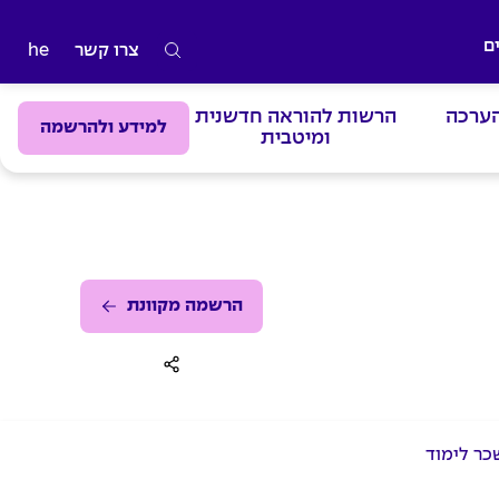
ם
צרו קשר
he
ה
ק
הערכה
הרשות להוראה חדשנית
ל
למידע ולהרשמה
ומיטבית
ד
מ
י
ל
י
ם
הרשמה מקוונת
ל
ח
י
פ
כר לימוד
ו
ש