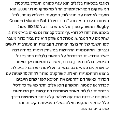
ראגבי בכסאות גלגלים הוא ענף ספורט הנכלל בתוכנית
המשחקים הפאראלימפיים החל ממשחקי סידני 2000. הוא
מיעוד לאנשים עם מוגבלות, הפגועים בשלוש גפיים, לכל
הפחות. בעבר הוא כונה "כדור רצח" (
Murder Ball
) ו-
Quad
Rugby
. המשחק נערך על מגרש כדורסל (28
X
15 מטר)
באמצעות זהה לכדור-עף ומכל קבוצה נמצאים בו-זמנית 4
שחקנים על המגרש. מטרת המשחק הוא להעביר כדור מעבר
לקו השער של הקבוצה האחרת. הקבוצות הן מעורבות לנשים
וגברים. המיומנויות הדרושות במשחק דומות במידה רבה
לאלו הנדרשות בכדורסל על כסאות גלגלים כמו: גלגול
הכיסא, יכולת תמרון, כדרור, מסירה וחסימות אך מאחר
שהשחקנים פגועים גם בגפיים העליונות יש הבדל ביכולת
ביצוע המיומנויות האלה. לשחקנים מותר להיות 10 שניות עם
הכדור כאשר הם דוחפים את הכיסא לפני שהם חייבים
לכדרר או למסור. המשחק הוא אלים יותר מאשר כדורסל
בכיסאות גלגלים מאחר שמותרת התנגשות בין הכיסאות.
שחקנים שדרגת הפגיעה שלהם קלה יותר משמשים בדרך
כלל שחקני התקפה ואלה בעלי הפגיעות הקשות יותר
מתרכזים בהגנה.