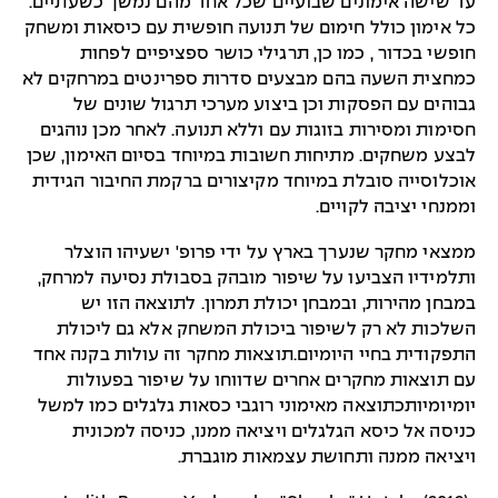
עד שישה אימונים שבועיים שכל אחד מהם נמשך כשעתיים.
כל אימון כולל חימום של תנועה חופשית עם כיסאות ומשחק
חופשי בכדור , כמו כן, תרגילי כושר ספציפיים לפחות
כמחצית השעה בהם מבצעים סדרות ספרינטים במרחקים לא
גבוהים עם הפסקות וכן ביצוע מערכי תרגול שונים של
חסימות ומסירות בזוגות עם וללא תנועה. לאחר מכן נוהגים
לבצע משחקים. מתיחות חשובות במיוחד בסיום האימון, שכן
אוכלוסייה סובלת במיוחד מקיצורים ברקמת החיבור הגידית
וממנחי יציבה לקויים.
ממצאי מחקר שנערך בארץ על ידי פרופ' ישעיהו הוצלר
ותלמידיו הצביעו על שיפור מובהק בסבולת נסיעה למרחק,
במבחן מהירות, ובמבחן יכולת תמרון. לתוצאה הזו יש
השלכות לא רק לשיפור ביכולת המשחק אלא גם ליכולת
התפקודית בחיי היומיום.תוצאות מחקר זה עולות בקנה אחד
עם תוצאות מחקרים אחרים שדווחו על שיפור בפעולות
יומיומיותכתוצאה מאימוני רוגבי כסאות גלגלים כמו למשל
כניסה אל כיסא הגלגלים ויציאה ממנו, כניסה למכונית
ויציאה ממנה ותחושת עצמאות מוגברת.