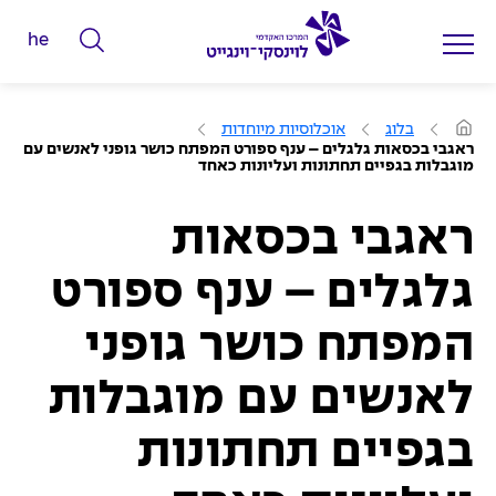
he
ה
ק
ל
ע
בלוג
אוכלוסיות מיוחדות
מ
ד
ראגבי בכסאות גלגלים – ענף ספורט המפתח כושר גופני לאנשים עם
ו
מוגבלות בגפיים תחתונות ועליונות כאחד
מ
ד
ה
י
ב
י
ראגבי בכסאות
ל
ת
י
גלגלים – ענף ספורט
ם
ל
המפתח כושר גופני
ח
י
לאנשים עם מוגבלות
פ
בגפיים תחתונות
ו
ש