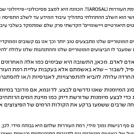
בעצם מדובר בקשר פסיכומוטורי שמוסבר על ידי רמת העוררות (AROSAL)‼. הכוונ
בטים תיאורטיים ויישומיים" הקדשתי פרק שלם שמתמקד בשלבי עיב
ים המוטוריים שלנו מתבצעים טוב יותר וכך אנו גם קשובים וממוקד
 שמעבר לו הביצועים המוטוריים שלנו וההתנהגות שלנו עלולה 'להיפ
אדם לאדם. מכאן, התשובה היא שבימים כמו אלה האחרונים 
הפיל, לשבור – שלא באשמתם אלא בעקבות עליית רמת העוררו
החרדה עלולה להביא להתפרצויות, לאגרסיות ו/או להסתגרות
 המיומנות שאנו נדרשים לבצע. לדוגמא, אם מדובר במיומנו
ת כדי לבצע מיומנות שדורשת דיוק כמו מזיגת המים הרות
בטוחה שרבים ששמעו ברקע את הקולות הרמים של הפיצוצים א
 סף רגישות נמוך מידי, רמת העוררות שלהם היא גבוהה מידי. לכן,
 של ביצועים מוטוריים וגם לתגובות התנהגותיות ורגשיות שאינן 