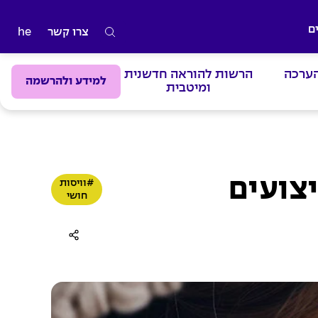
ם
צרו קשר
he
ה
ק
הערכה
הרשות להוראה חדשנית
ל
למידע ולהרשמה
ומיטבית
ד
מ
י
ל
י
AROUSAL) לבין ביצועים
#וויסות
ם
חושי
ל
ח
י
פ
ו
ש