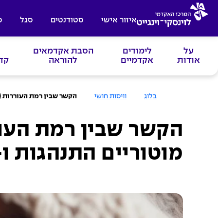
איזור אישי
סטודנטים
סגל
ס
על
לימודים
הסבת אקדמאים
אודות
אקדמיים
להוראה
קד
ע
בלוג
וויסות חושי
הקשר שבין רמת העוררות (AROUSAL) לבין ביצועים מוטוריים התנהגות ו- ויסות חושי (SMD
מ
ו
ד
ה
ב
י
ת
מוטוריים התנהגות ו- וי