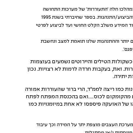
ה היא למצב פסיכולוגי-פיזיולוגי שבמהלכו חלה 'התעוררות' של מערכות התחושה
לקליטת גירויים מהסביבה ומהגוף . שלב הקלט החושי הוא השלב ההתחלתי בתהליך עיבוד המידע עד לשלב התפיסה והביצוע/התנהגות. בספר שחיברתי בשנת 1995
וד המידע משלב הקלט החושי ועד לביצוע לפרטי
ים יותר וההתנהגות שלנו תואמת למצב ונחשבת
גם'.
כשקולות הטילים והיירוטים נשמעים בעוצמות
ת. זאת, בעקבות חרדה לרמות לא רצויות. נכון
 יתירה.
ת כמו ריצה לממ"ד, הרי ברור שהעוררות אמורה
חים מהקומקום לכוס….ואם בהכנסת המפתח לפתח
ו של האזעקה פיספסו לא אחת במיומנויות כמו
 מערכת העצבים מוצפת יתר על המידה וכך עיבוד
מווסתות ו/או מסתגלות.