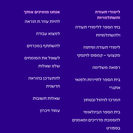
לימודי תעודה
אנחנו מזמינים אותך
והשתלמויות
להיות עוזר.ת הוראה
בתי הספר ללימודי תעודה
למצוא עבודה
ולהשתלמויות
להשתתף במכרזים
לימודי תעודה ופיתוח
מקצועי – קמפוס לוינסקי
לשאול את המומחים
שלנו שאלות
רפואה משלימה
להתעדכן בהוראה
בית הספר לתיירות ולפנאי
חדשנית
אתגרי
שאלות תשובות
המרכז לניהול ובטחון
עמוד זיכרון
בית הספר הבינלאומי
להסמכת מדריכים ומאמנים
בספורט