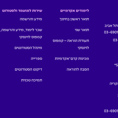
לימודים אקדמיים
שירות למועמד ולסטודנט
תואר ראשון בחינוך
מידע והרשמה
תואר שני
שכר לימוד, מידע והרשמה,
03-690
קמפוס לוינסקי
03
תעודת הוראה – קמפוס
לוינסקי
מינהל הסטודנטים
מכינות קדם־אקדמיות
ספרייה
5
הסבה להוראה
דיקנט הסטודנטים
תמיכה טכנית
תמרים 55, הקריה
03-690