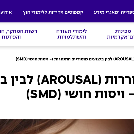
פרייה ומאגרי מידע
קמפוסים ויחידות ללימודי חוץ
אירועי
מכינות
לימודי תעודה
רשות המחקר, ה
ם־אקדמיות
והשתלמויות
והפיתוח
)
הקשר שבין רמת העוררות (
סות חושי (SMD)