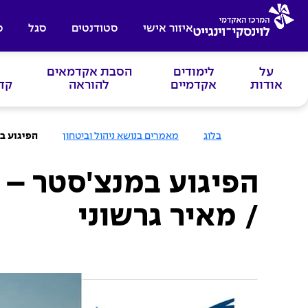
איזור אישי
סטודנטים
סגל
ס
על
לימודים
הסבת אקדמאים
אודות
אקדמיים
להוראה
קד
ע
בלוג
מאמרים בנושא ניהול וביטחון
הפיגוע ב
מ
ו
ד
ה
הפיגוע במנצ'סטר – 
ב
י
ת
/ מאיר גרשוני