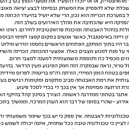
 מהאיצטדיון, או אז יוכלו להפעיל את מטעני הנפץ בקרב הקה
לת שלא להפסיק את המשחק ובסיומו לבצע יציאה מאובטחת
 במערכת הכריזה הוא נכון, הרי שלא יועיל בהיעדר הכוונה מ
הפניקה היא שהכתיבה את מהלך האירועים בשלב הזה.
ות בניהול האבטחה ומוכנות פרואקטיבית לחירום. ראינו זא
 ריינה באיסטנבול, כאשר אנשים במקום קפצו למימי הבוספ
ר היו בתוך המתקן, הפתחים הראשיים נחסמו ונדרש מילוט ה
 על מנת למנוע מצבים כאלו. אמצעי ההכוונה, הכריזה והשיל
ווים מכפיל כח ותוספת משמעותית למענה למצבי חרום.
ל טרור, נראה שבמקרה הזה חמק הפיגוע מעין הרדאר. בהיעד
, במטרה להעלות משמעותית את רמת האבטחה סביב מתקנים ומקומות רגיש
רת הרתעה מסוימת אך אין בכך די בכדי לסכל פיגוע.
 אתגר בטחוני ממדרגה ראשונה. הצורך בסינון קהל בהיקף 
אירוע -שהרי בסופו של דבר הוא הענין המרכזי, וממשיך בת
כנולוגיות לאבטחה. אין ספק כי יש בכך שיפור משמעותי ות
יין כי טכנולוגיה טובה ככל שתהיה, איננה יכולה לשמש כ