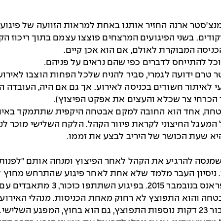
 ריקודים. בשני הפיגועים המרצחים פוצצו עצמם בתוך ריכוז ה
ניסה המבוקרת לאולם, אם הוא אכן קיים.
וכל להתייחס לדברים כפי שהם נראים על פניהם.
טרם ידועה לגמרי, סביר להניח שלכל הפחות הוצבו לאירוע 
 לאיתור חשודים בכניסה לאירוע. אך גם אם היה, העובדה 
הכרחי צר שכלא והעצים את אפקט הפיצוץ).
טחה, אחד הוא החובה למקם אבטחה היקפית שתתמקד באיתור
א שעת הכושר של היריב לבצע את זממו.
שמנסה להרגיע את הקהל לאחר הפיצוץ ומנחה אותם "לפנות 
י. ניסיון העבר מלמד שלא אחת לאחר פיגוע שהתרחש מחוץ ל
לביצוע פיגוע נוסף דוגמת הפיגועי
מאוחר יותר התפוצץ ברחוב הסמוך מחבל שני וכעבור 23 דקות נוספות התפוצץ, גם ה