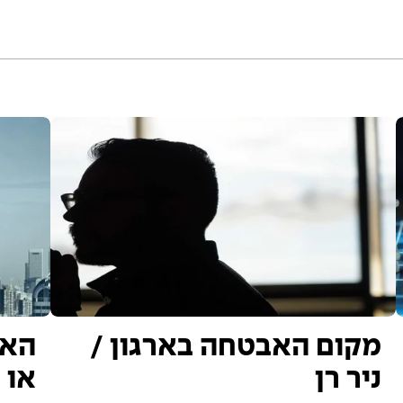
מקום האבטחה בארגון /
האח
ניר רן
או ח