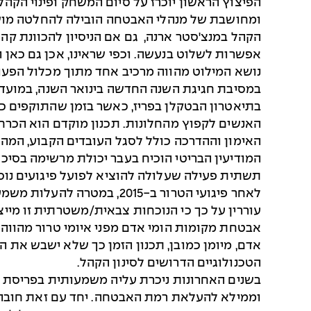
הפיצוץ הראשון יוכרז על סיום המשחק ופינוי הקהל
ומחושבת של מנהלי האבטחה הובילה להחלטה מושכ
הקהל במנצ'סטר ארנה, גם אם הניסיון להכוונת קהל
אפשרות לשלוט בנעשה. וכפי שראינו, אכן גם כאן 
נושא המילוט מהווה מרכיב אחד מתוך מכלול הפעול
במסיבת חגיגת השנה החדשה בינואר השנה, במועדון
בתיאטרון הבטקלן בפריז, כאשר בזמן שהתוקפים כב
האנשים לקפוץ מהחלונות. תכנון מוקדם הוא הכרחי
האימון וההדרכה כולל לסגל העובדים הקבוע, המה
המודיעין הבריטי הוכיח בעבר יכולת מרשימה בסיכו
לאחר פיגועי הטרור ב-2015
עוררין על כך כי הנוכחות צבאית/משטרתית זו מייצ
אבטחת מקומות הומי אדם מפני איומי טרור מהווה
אדם, מיומן כמובן, תכנון הזמן כך שלא ישבש את ה
הטכנולוגיים הדרושים לסינון הקהל.
בשנים האחרונות ניכרת עליה משמעותית בפריסת ט
וממילא להעלאת רמת האבטחה. יחד עם זאת חובה לצ