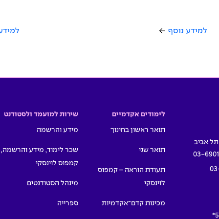
למידע נוסף
למידע
לימודים אקדמיים
שירות למועמד ולסטודנט
תואר ראשון בחינוך
מידע והרשמה
תואר שני
שכר לימוד, מידע והרשמה,
03-690
קמפוס לוינסקי
03
תעודת הוראה – קמפוס
לוינסקי
מינהל הסטודנטים
מכינות קדם־אקדמיות
ספרייה
5