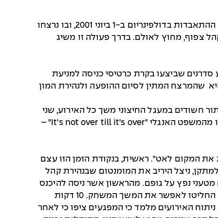
פיגוע ההתאבדות שהתרחש השבוע (22/5/2017) במנצ'סטר ארנה החזיר אותנו באחת למראות הזוועה של פיגוע ההתאבדות בדולפינריום ב-1 ביוני 2001, ובו נרצחו
קהל צפוף, מחוץ לאולם. בדרך פעולה זו משיג
סדרנים שביצעו בקרת כרטיסי כניסה למניעת
היא שהמרצח המתין לסיום ההופעה ולנהירת המון
 חשודים במעגל החיצוני משך כל האירוע, שני
הוא הצורך בהעברת משקל הכובד של האבטחה אל המעגל החיצוני לקראת פיזור הקהל. הלקח השלישי מוכר לנו מהמשפט האנגלי "It's not over till it's over" –
את המקום לאט". ראשית, בנקודת הזמן הזו עצם
מתקן, ניצל היריב את המומנטום שבנהירת קהל
ם בסטאד-דה-פראנס בנובמבר 2015. בפיגוע השתתפו כזכור, 3 מתאבדים עם מטעני נפץ על גופם. מהראשון אשר ניסה להיכנס
לתחומי האיצטדיון נמנעה הכניסה על ידי אנשי האבטחה והוא התפוצץ לא רחוק מאחת הכניסות. מנהלי האירוע החליטו לאפשר את המשך המשחק. 10 דקות
וא בחוץ, המפגע השלישי. ניתוח האירועים מלמד כי המפגעים ציפו כי לאחר