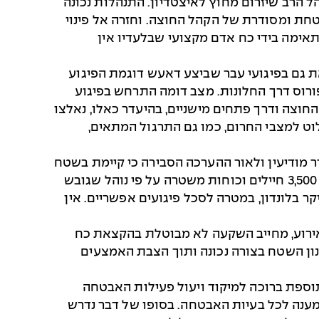
ל הרב שיזרום מחוץ לאיצטדיון. התנהלות נכונה
 ומסודרת של הקהל החוצה. וחזרה אל פינוי
תאימה בידי כח אדם מקצועי שבלעדיו אין
ת גם בפיגועי עבר שביצע דאעש דוגמת הפיגוע
ורוס דרך החלונות. מצב דומה התרחש בפיגוע
חוצה ודרך פתחים מישניים, בהיעדר כאלו, נאלצו
וט למצבי החרום, כמו גם התרגול המתאים,
ר מודיעין ולאור ההערכה הסבירה כי קיימת בשטח
תשתית פעילה שעלולה להוציא לפועל פיגועים נוספים בטווח הזמן המיידי, הורתה רה"מ בריטניה לפרוס מיידית 3,500 חיילים וכוחות משטרה על פי נוהל שגובש
ים בעיקר בלונדון, במטרה לסכל פיגועים אפשריים. אין
האירוע, מחייב השקעה לא מבוטלת בהקצאת כח
כנון השטח בצורה נכונה ותוך הצבת האמצעים
וספת ברוכה למיקוד ויעול פעילות האבטחה
מענה לכל בעיות האבטחה. בסופו של דבר נדרש