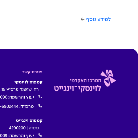
למידע נוסף
יצירת קשר
קמפוס לוינסקי
רח' שושנה פרסיץ 15, תל אביב
יעוץ והרשמה:
1690
מרכזיה:
-6902444
קמפוס וינגייט
נתניה | 4290200
יעוץ והרשמה:
009*