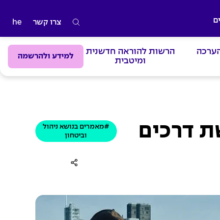
ם
צרו קשר
he
ה
ק
הערכה
הרשות להוראה חדשנית
ל
למידע ולהרשמה
ומיטבית
ד
מ
י
ל
י
ת דרכים
#מאמרים בנושא ניהול
ם
וביטחון
ל
ח
י
פ
ו
ש