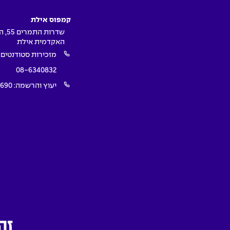
קמפוס אילת
שדרות ה
האקדמית אילת
מזכירות סטודנטים:
08-6340832
יעוץ והרשמה:
1690
SEO by SEO Creative
|
Development by dooble
Design by Firma |
זה