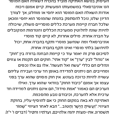
העיסוק בנושא האתיקה מוביל בהכרח לשאלה האם המוסר
הנו אוניברסאלי במשמעותו המעשית. קיים אמנם ויכוח
אודות השאלה האם המוסר הוא יחסי או מוחלט, אך לצורך
הדיון שלנו, נוכל להסתפק בהנחה שהמוסר הוא יחסי ומכאן
שלכל חברה קיימת מערכת כללים מוסריים משלה, שיכולה
להיות שונה לחלוטין ממערכת הכללים והנורמות המקובלים
על חברה אחרת. מילים אחרות, לא קיים קוד מוסרי
אוניברסאלי ומה שנחשב מוסרי ותקף בחברה אחת, יכול
להיחשב בלתי מוסרי ואינו תקף בחברה אחרת.
לסיכום פרק זה יאמר עוד כי קיימת הבחנה ברורה בין "חוק"
או "נוהל" לבין "ערך" או "קוד אתי". חוקים הם תקנות או צווים
ונהלים הם כללי "עשה ואל תעשה". אלו גם אלו נכפים
ומחייבים. הם ניתנים למדידה באופן חד ערכי ועבירה עליהם
עשויה להיות כרוכה בעונש. אין חוק מסוים שהוא ערך בפני
עצמו אך אמנם "כיבוד החוק" בוודאי שהוא ערך. ואילו
הערכים הם כאמור "אמת מידה", הם אינם ניתנים למדידה חד
ערכית אלא להערכה, וכיבודם נובע מהסכמה.
האתיקה לא באה במקום החוק כי אם להוסיף עליו, בחזקת
הציווי: "וְעָשִׂיתָ הַיָּשָׁר וְהַטּוֹב…" הבא לאחר הציווי "שָׁמוֹר
תִּשְׁמְרוּן, אֶת-מִצְו‍ֹת יְהוָה אֱלֹהֵיכֶם, וְעֵדֹתָיו וְחֻקָּיו" (דברים ו' י"ז).