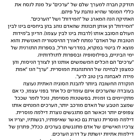
תזדקק חברה למערך שלם של "ערכים" על מנת לנסח את
כללי המוסר שהיא נוהגת על פיהם.
האתיקה הנה המארג של "המידות" ושל "הערכים".
"המידות" הן אותן תכונות שהאדם נוהג בהן ביחסים בינו לבין
העולם הסובב אותו (לרבות בינו לבין עצמו). הדיון ב"מידות
הטובות של האדם" נמתח לאורך ההיסטוריה האנושית והוא
מוצא לו ביטוי במקרא, במדרשי חז"ל, בספרות התורנית של
ימי הביניים, בפילוסופיה ובספרות לתולדותיה.
"ערכים" הם הכלים המשמשים אותנו הן לצורך הניסוח, והן
כמצפן לבחינה של ההתנהגות המוסרית. "ערך" הנו "אמת
מידה לאבחנה בין טוב לרע".
הנקודה החשובה ביותר להבנת הסוגיה האתית נעוצה
בעובדה שהערכים אינם עומדים כל אחד בפני עצמו, כי אם
מתקיימים בו זמנית. בפשטנות מסוימת, נוכל לומר שככל
שמצב הטבע של האדם מורכב יותר, הערכים המנחים אותו
צפופים יותר וכאשר הם מתנגשים נוצרת דילמה מוסרית.
דילמה מוסרית נוצרת גם כאשר שאיפותיו, רגשותיו, יצריו או
צרכיו האישיים של אדם מתנגשים בערכים. ככלל, פתרון של
דילמות אתיות יושתת על דרוג הערכים.