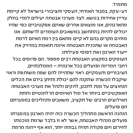
מתמיד.
דע-עקה, במגזר האזרחי, העסקי והציבורי בישראל לא קיימת
עדיין אחידות בנושא. לצד מערכי אבטחה יעילים למדי בחלק
מהארגונים, אנו מוצאים אחרים שאינם אפקטיביים כפי שהיו
יכולים להיות בהתחשב במשאבים העומדים לרשותם. אנו
מזהים מקרים בהם לא קיים מתאם בין רמת האיום לרמת
האבטחה או שתכנית האבטחה איננה תואמת במדויק את
ייעוד הארגון ואת דפוסי פעילותו.
העוסקים במקצוע האבטחה רבים מספור. הם פרוסים בכל
רחבי המדינה ופועלים בכל ארגוניה – הממלכתיים,
הציבוריים והעסקיים. ראוי שתהייה להם שפה משותפת וראוי
שיקבלו הכשרה שתקנה להם יכולת ותיתן בידם את הכלים
הנחוצים על מנת לתכנן, להקים ולנהל את מערכי האבטחה
האפקטיביים ביותר אל מול האיומים הרלוונטיים ותחת
האילוצים הרבים של תקציב, משאבים ותהליכים במסגרתם
הם פועלים.
הנהנה הראשון מתהליך הכשרה כזה יהיה הארגון במסגרתו
פועלים מנהלי האבטחה, אשר לא זו בלבד שרמת מוכנותו
לחירום ויום פקודה תהיה גבוהה יותר, הוא אף ייהנה מרמת