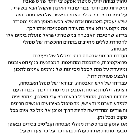
ניהול גבוהה יותר, מניצול אפקטיבי יותר של משאביו
ומשירות טוב יותר עבור עובדי הארגון והקהל הבא בשעריו.
על פניו נדרש, כי הכלל האתי הראשון של האבטחה יהיה
שלא יעסוק באבטחה אדם שלא רכש באופן רשמי ומסודר
את מקצועו ולא צויד בתעודה המסמיכה אותו לכך.
בידוע שחטיבת האבטחה במשטרת ישראל פועלת בימים אלו
להסדרת כללים מחייבים בתחום ההכשרה של מנהלי
אבטחה.
הגדרת הביטוי אבטחה הנה: "מכלול של פעילות
פרואקטיבית, מתוכננת ומתואמת, המבוצעת בגוף המאובטח
ומיועדת על מנת לסכל ניסיונות של גורמים עוינים לתכנן
ולבצע פעולות זדון".
עבודתו של איש האבטחה, ובוודאי של מנהל האבטחה,
רצופה דילמות אתיות הנובעות מרמת החיכוך הגבוהה עם
יחידות הארגון, מהטיפול בבאים בשערי הארגון, מהחשיפה
למידע הארגוני והאישי, מהטיפול באירועים ואנשים חריגים
וחשודים ומהדרישה להיות דרוך ומוכן אל מול כל איום בכל
מקום ובכל זמן.
אנו עוסקים בהכשרת מנהלי אבטחה וקב"טים בכירים ובאופן
טבעי, סוגיות אתיות עולות בהדרכה על כל צעד ושעל,