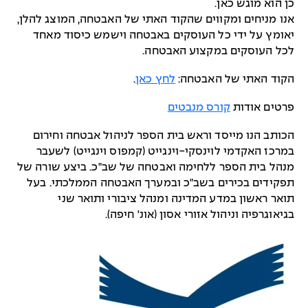
כן הוא מוגש כאן.
אנו מניחים ומקווים שהקוד האתי של האבטחה, המוצג להלן,
יאומץ על ידי כל העוסקים באבטחה וישמש כיסוד מאחד
לכל העוסקים במקצוע האבטחה.
הקוד האתי של האבטחה:
לחץ כאן
.
פרטים אודות
קורס מנבטים
הכותב הנו מייסד וראש בית הספר לניהול אבטחה וחירום
במרכז האקדמי לוינסקי-וינגייט (קמפוס וינגייט) לשעבר
מנהל בית הספר ללחימה ואבטחה של שב"כ. ביצע שורה של
תפקידים בכירים בשב"כ ובמערך האבטחה הממלכתי. בעל
תואר ראשון במדע המדינה ומנהל ציבורי ותואר שני
בגיאוגרפיה וניהול אזורי אסון (אונ' חיפה).