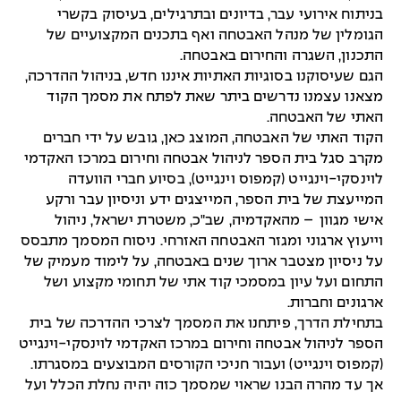
בניתוח אירועי עבר, בדיונים ובתרגילים, בעיסוק בקשרי
הגומלין של מנהל האבטחה ואף בתכנים המקצועיים של
התכנון, השגרה והחירום באבטחה.
הגם שעיסוקנו בסוגיות האתיות איננו חדש, בניהול ההדרכה,
מצאנו עצמנו נדרשים ביתר שאת לפתח את מסמך הקוד
האתי של האבטחה.
הקוד האתי של האבטחה, המוצג כאן, גובש על ידי חברים
מקרב סגל בית הספר לניהול אבטחה וחירום במרכז האקדמי
לוינסקי-וינגייט (קמפוס וינגייט), בסיוע חברי הוועדה
המייעצת של בית הספר, המייצגים ידע וניסיון עבר ורקע
אישי מגוון – מהאקדמיה, שב"כ, משטרת ישראל, ניהול
וייעוץ ארגוני ומגזר האבטחה האזרחי. ניסוח המסמך מתבסס
על ניסיון מצטבר ארוך שנים באבטחה, על לימוד מעמיק של
התחום ועל עיון במסמכי קוד אתי של תחומי מקצוע ושל
ארגונים וחברות.
בתחילת הדרך, פיתחנו את המסמך לצרכי ההדרכה של בית
הספר לניהול אבטחה וחירום במרכז האקדמי לוינסקי-וינגייט
(קמפוס וינגייט) ועבור חניכי הקורסים המבוצעים במסגרתו.
אך עד מהרה הבנו שראוי שמסמך כזה יהיה נחלת הכלל ועל