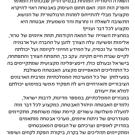
השאלה היסודית המונחת בבסיס הדיון שבכותרת המאמר
והפרק הזה הנה: האם תחום העיסוק באבטחה ראוי להיקרא
מקצוע? מבלי להתייחס למהות הרגולטורית של הנושא,
התשובה לשאלה זו נחרצת וחד משמעית: אבטחה היא
מקצוע לכל דבר ועניין!
במחצית השנייה של המאה הקודמת, תחת איומים של טרור,
אלימות ופשיעה עלה הצורך להגן על החברה ועל ארגוניה
ולשמור על נכסיה, על המידע החיוני לקיומה ועל יכולתה
לקיים שגרת חיים תקינה. עקב כך, התפתח הצורך והתפתחה,
בישראל ובעולם כולו, דיסציפלינה מקצועית שמתקיימים בה
כל התהליכים המאפיינים מקצוע. האבטחה משולבת
בפעילותן של כל המערכות הממלכתיות ומרבית הארגונים
הציבוריים והאזרחיים ויש לה תפקיד ממשי במימוש יכולתם
למלא את ייעודם.
במגזרים הממלכתיים, במספר מדינות, לרבות ישראל,
נלמדים האבטחה וניהול האבטחה, כמקצוע לכל דבר מזה
למעלה משלושה עשורים. קיימת שפה משותפת, מתקיימים
סטנדרטים של ניתוח איומים, מערכי אבטחה מותאמים
במדויק לאופיים וצרכיהם של הגופים המאובטחים
ומתקיימים תהליכים של בקרה, ביקורת הפקת לקחים ושיפור