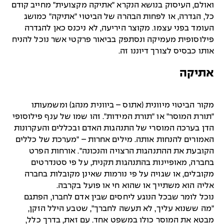
ואולם, העיסוק בנושא הנקרא "אתיקה מקצועית" מחייב קודם
כל, הגדרה, או לפחות הבהרה של הביטוי "אתיקה" כמושג
העומד בפני עצמו. מקוצר היריעה, לא ניכנס כאן להגדרה
פילוסופית מעמיקה ונסתפק בביאור פרקטי אשר נוכל להניח
אותו כבסיס לצורך דיוננו זה.
אתיקה
מקור הביטוי מיוונית (אתוס – ביוונית מנהג) ומשמעותו
"תורת המוסר" או "תורת המידות". זהו שמו של ענף פילוסופי
הדן בערכה המוסרי של התנהגות האדם ובכללים והעקרונות
האמורים להנחות אותה. מילים אחרות – "מערכת של כללים
הקובעת את ההתנהגות הרצויה והנכונה". אורחות הפרט
בחברה, מאופיינות בהתנהגות תקנית, על פי סטנדרטים
מקובלים, או שגויה על פי נורמות שאינן מקובלות בחברה
אליה הוא משתייך או שהוא חי או פועל בקרבה.
נוכל לומר שבכל הנוגע ליחסים שבין אדם לחברו, הפתגם
"מה ששנוא עליך, לא תעשה לחברך", שטבע הילל הזקן,
מבטא את המוסר כולו במשפט אחד. עם זאת, בדרך כלל,