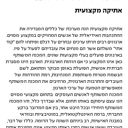
אתיקה מקצועית
אתיקה מקצועית הנה מערכת של כללים המגדירה את
ההתנהגות האידיאלית של אנשים המחזיקים במקצוע מסוים.
ארגונים רבים חרתו ערכים נבחרים על דגלם ופיתחו להם "קוד
אתי" משלהם אשר הם מנחים את עובדיהם לפעול על פיו.
בארגונים פועלים בעלי מקצועות שונים. המכנה המשותף
כאן אינו המקצוע כי אם הזהות הארגונית. הארגון הינו מסגרת
חברתית אנושית, הפועלת באופן מבוקר ומתואם, לשם
הגשמת מטרות משותפות. המנהיגות, רמת ההזדהות של
העובדים והתרבות הארגונית, מרחיבים את המכנה המשותף
ומאפשרים הטמעה של ערכי הארגון.
המכנה המשותף לאנשים העוסקים בתחום מקצועי מסוים
הנו עצם עיסוקם באותו תחום. אלא שבדרך כלל, זהו המכנה
המשותף היחידי ובכל היבט אחר, בין אם המדובר ברקע
החברתי, ברמה האינטלקטואלית, במוטיבציות ובוודאי
במבנה האישיות, רב ביניהם השונה על הדומה. כללו של דבר,
העובדה ששני אנשים בחרו באותו מקצוע אינה מחייבת אותם