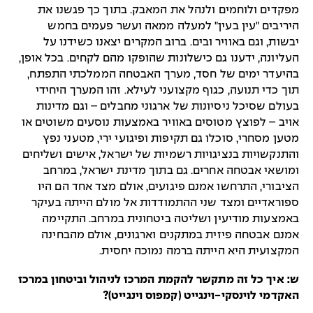
מפקדים ולוחמים ולנהל את המאבק. בתוך כך פגשנו את
היריבים "עין בעין" למעלה ממאה ועשר פעמים בחמש
יבשות, וגם באוויר ובים. ברוב המקרים יצאנו כשידנו על
העליונה, ידענו גם כישלונות שהופקו מהם לקחים. בכל אופן,
בהיעדר ימים של חסד, מערך האבטחה הממלכתי התפתח,
תוך כדי תנועה, כגוף מקצועני לעילא. זהו המערך היחידי
בעולם שסיכל ניסיונות של ארגוני מחבלים – וגם מדינות
אויב – לפוצץ מטוסים באוויר באמצעות נוסעים משוטים או
מטען מסחרי, סוכלו גם תקיפות ופיגועי ירי, מטעני נפץ
והתנקשויות בנציגויות רשמיות של ישראל, אישים ושליחים
ומושאי אבטחה אחרים. גם בתוך מדינת ישראל, במרחב
הציבורי, התרחשו אמנם פיגועים, אולם מצד אחד הם היו
ספוראדיים ומצד שני ההתמודדות אל מולם הייתה בעיקר
באמצעות מודיעין ושליטה ביטחונית במרחב. התקיימה
אמנם אבטחה פיזית במתקנים וארגונים, אולם מהבחינה
המקצועית היא הייתה ברמה נמוכה יחסית.
ש: איך כל זה מתקשר להקמת המרכז לניהול וביטחון במרכז
האקדמי לוינסקי-וינגייט (קמפוס וינגייט)?