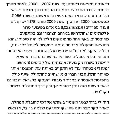
ת: אנחנו נמצאים באותה עת, שנת 2007 – 2008, לאחר מהפך
דרמטי, שכבר התרחש, בתמונת הטרור בתוך מדינת ישראל
וגלי פיגועים שהחלו באינתיפאדה הראשונה (בשנת 1986).
מספטמבר 2000 ועד סוף שנת 2009 נהרגו 1,178 ישראלים
(ועוד 50 זרים) ונפצעו 8,022 בני אדם בפיגועי טרור
פלשתיניים שהתרחשו במרחב הציבורי וגם במתקנים
מאובטחים. באף אחד מהפיגועים הללו לא היה סיכול שהוא
כתוצאה מפעולת אבטחה יזומה. למעשה לא חל כל שינוי,
ככל שהיקף ו"איכות" הפיגועים עלו, התחדדו פערי האבטחה
והם היו בלתי נסבלים. פער מרכזי שהבחנו בו הוא שלא
קיימת הכשרה מקצועית איכותית של קב"טים (המושג
"מנהלי אבטחה" עוד לא התקיים באותה עת, המצאנו אותו
מאוחר יותר). הבנו, חברי ואני, שחייב להתחולל שינוי כולל
בתפיסת האבטחה במגזר הציבורי והעסקי בישראל והבנו גם
שאת השינוי הזה ניתן להוביל אך ורק דרך המנהלים בשטח –
הקב"טים.
היה לי ברור שאני מעוניין בשותף אקדמי להובלת המהלך.
לאחר סקר קצר ופגישה שקיימתי עם שלמה בן-גל, אז ראש