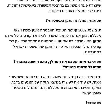
חסרים השכלה ניהולית, אקדמית או ארגונית, מציאות
שיוצרת פער ממשי, גם בהיבטי תקשורת בינאישית ניהולית,
בינם לבין מנהלים אחרים בארגון).
ש: ומתי הוחל תו התקן המשטרתי?
ת: בשנת 2009 קיימה חטיבת האבטחה מעין מכרז ושש
מכללות בהן אנחנו ואריאל אושרנו לביצוע הקורסים על פי תו
התקן המשטרתי. בינואר 2010 הסתיים המחזור הראשון של
קורס מנהלי אבטחה על פי תו התקן של משטרת ישראל
במסגרתנו.
ש: וכיצד אתה מסכם את המהלך, האם הושגה במטרה?
התחולל השינוי המיוחל?
ת: במידה רבה כן, השינוי שהושג הוא חיובי והוא משמעותי
מאוד. יש עוד מה לעשות בנושא. חזקה על הנוגעים בדבר,
בעיקר חטיבת האבטחה והמכללות, וגם המנהלים בשטח
שאכן יעשה.
ש: הסבר?