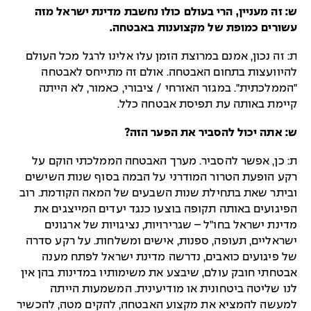
ש: זה מעניין, הרי בעולם כולו נחשבת מדינת ישראל מזה
עשורים כמופת של מקצוענות באבטחה.
ת: זה נכון, אמנם במרוצת הזמן עלו אלינו לרגל מכל העולם
להיוועצות בתחום האבטחה. אולם זה מתייחס לאבטחה
"הממלכתית". במגזר האזרחי / ציבורי, כאמור, לא הייתה
קיימת באותה עת תפיסת אבטחה כלל.
ש: אתה יכול להסביר את הפער הזה?
ת: כן, אפשר להסביר. מערך האבטחה הממלכתי הוקם על
רקע הופעת הטרור המודרני על הבמה בסוף שנות השישים
וביתר שאת בתחילת שנות השבעים של המאה הקודמת. רוב
הפיגועים באותה תקופה בוצעו כנגד יעדים המייצגים את
מדינת ישראל בחו"ל – שגרירויות, נציגויות של ארגונים
ישראליים, תעופה, ספנות, אישים ומשלחות. על רקע סדרה
של פיגועים כואבים, נדרשה מדינת ישראל לפתח מענה
אבטחתי חובק עולם, שיבצע את משימותיו במדינות בהן אין
לנו שליטה ביטחונית או מודיעינית. המשמעות הייתה
למעשה להמציא את מקצוע האבטחה, להקים מטה, להכשיר