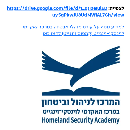
לצפייה:
https://drive.google.com/file/d/1_qtI0eIulED
uy5gPkwJU8UdMVfIAL7Gh/view
למידע נוסף על קורס מנהלי אבטחה במרכז האקדמי
לוינסקי-וינגייט (קמפוס וינגייט) לחצו כאן