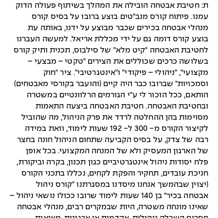
ת: חטיבת אבטחה הובילה את המהלך בשיתוף פעולה הדוק
עמנו. פיתוח קורס מנב"טים בוצע ברובו על בסיס קורס
מנהלי אבטחה בכירים שכבר מבוצע על ידנו, באותה עת
בוצע קורס דומה גם על ידי מכללת אריאל. למעשה העברנו
לחטיבת האבטחה "קיט מלא" של סילבוס, תכנית ותיק קורס
בשלושה כרכים שכוללים את הצירים "טקטי – מבצעי –
מקצועי", "ניהולי – פיקודי" ו"אינטגרטיבי". ציר "חוק
וסמכויות" שברובו כבר היה קיים (והועבר בקורסי מאבטחים)
הותאם, ככל הזכור לי ע"י הגורמים הרלוונטיים במשטרה
ובחטיבת האבטחה. חטיבת האבטחה ביצעה התאמות
מסוימות בהן ההחלטה לרדד את פרק הניהול, מה שהוביל
לקיצור הקורס מ- 300 ל- 192 שעות לימוד, וזאת במידה
רבה של צדק, על בסיס הקביעה שתחום הניהול חונה בחצר
של הארגון המעסיק ולא של המנחה המקצועי. בכל אופן
פלח יסודות ניהול אינטגרטיביים כגון תכנון, בקרה וביקורת,
חניכת עובדים, תחקיר והפקת לקחים, נכללו בתכני הקורס
(יצוין שבהמשך אנחנו מיסדנו במסגרתנו "קורס ניהול
אבטחה בכיר" בן 140 שעות לימוד שרובו ככולו נושאי ניהול –
שאינו מונחה משטרה, היות שבמקרים רבים, מנהלי אבטחה