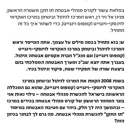
במלאת עשור לקורס מנהלי אבטחה תו תקן משטרה הראשון,
פנינו אל ניר רן, ראש המרכז לניהול וביטחון במרכז האקדמי
לוינסקי-וינגייט (קמפוס וינגייט), כדי לשחזר איך כל זה
התחיל.
ש: בוא נתחיל בכמה מילים על עצמך. אתה המייסד וראש
המרכז לניהול וביטחון במרכז האקדמי לוינסקי-וינגייט
(קמפוס וינגייט) וגם מנכ"ל חברת אקסיום אבטחה וניהול.
בעברך אתה יוצא שב"כ ומערך האבטחה הממלכתי בהם
ביצעת שורה של תפקידי שטח, פיקוד וניהול בכיר.
בשנת 2008 הקמת את המרכז לניהול וביטחון במרכז
האקדמי לוינסקי-וינגייט (קמפוס וינגייט), שהוא גם המכללה
הראשונה בישראל להכשרת מנהלי אבטחה – גילוי נאות אני
בוגר המחזור הראשון של קורס מנהלי אבטחה בכירים במרכז
– ובהמשך היה לך חלק, ביחד עם חטיבת האבטחה במיסוד
"תו התקן" להכשרת מנהלי אבטחה. מה גרם לך לבחור בכיוון
הזה?