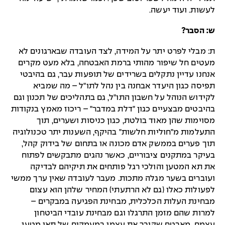
לעשות. ועוד יעשה.
ש: הסבר?
ת: מבלי לפרט יתר על המידה, לצד העובדה שבארגונים לא
מעטים חל שיפור מהותי ברמת האבטחה, בלא מעט מקרים
אנחנו עדיין נתקלים בשרידים של תופעות עבר, גם בהיבטי
תפיסה כגון היעדר אבחנה בין נהל לתו"ל – מה שמביא
לקידוש הנוהל על חשבון התו"ל, גם בתהליכים של תכנון וגם
בהיבטים מבצעיים כגון "דלת במדבר" – ריכוז מאמץ בנקודות
מסוימות שהן מאוד בולטת, כגון כניסות ושערים, תוך
התעלמות מ"חוליות חלשות" בהיקף, השענות יתר טכנולוגיה
תוך פערים בממשק אדם מכונה או בתחום של בידוק קהל,
בעיקר במתקנים ציבוריים, כאשר נהגים מתבקשים לפתוח
את תא המטען והולכי רגל פותחים את תיקיהם לבדיקה
ועוברים בשער מגלה מתכות. מעבר לעובדה שאין ערך ממשי
לפעולות כאלו (גם לא הרתעתי) המחיר שלהן הוא עצום
מבחינת העלות הכלכלית, מבחינת הפגיעה במבקרים –
למרות שהם מזמן התרגלו וגם מבחינת עובדי הביטחון
עצמם. מאבטח שקובר את עצמו במעמקים של תאי מטען,