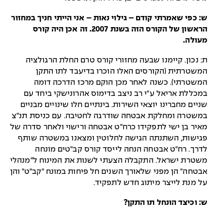
ש: כפי שאמרתי קודם – גילוי נאות – אני הייתי חניך במחזור
הראשון של הקורס הזה בשנת 2007. זה אכן היה קורס
מעולה.
ת: נכון. קיימנו שבעה מחזורי קורס טרם החלת הרגולציה
המשטרתית (הקורסים האלו הוכרו בדיעבד לתו התקן
המשטרתי). כשנה לאחר מכן הוקם מרכז הדרכה דומה
במכללת אריאל ע"י רב ניצב בדימוס אהרונישקי ביחד עם
שניים מחברינו יוצאי השירות. בינתיים חלו שינויים מבניים
במשטרה ומחלקת אבטחה שודרגה לחטיבה. עם כניסת תנ"צ
מאיר בן ישי לתפקידו כרח"ט אבטחה ורישוי ולאחר סדרה של
פגישות, השתנתה הגישה לחלוטין ומצאנו במשטרה שותף
לדרך. רח"ט אבטחה הנחה לייסד קורס קב"טים מונחה
משטרת ישראל. התקבלה הצעתי לשנות את המינוח ל"מנהלי
אבטחה" הן מפני שלאורך השנים חל פיחות במונח "קב"ט" והן
על מנת לייצר מיתוג חדש לתפקיד.
ש: וכיצד הונחל תו התקן?