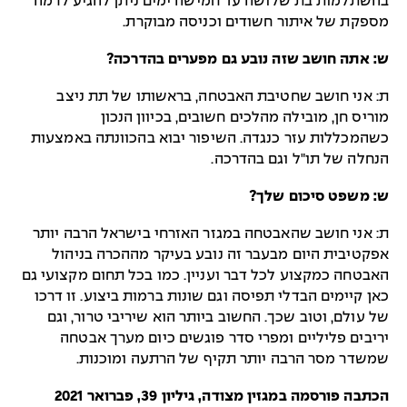
בהשתלמות בת שלושה עד חמישה ימים ניתן להגיע לרמה
מספקת של איתור חשודים וכניסה מבוקרת.
ש: אתה חושב שזה נובע גם מפערים בהדרכה?
ת: אני חושב שחטיבת האבטחה, בראשותו של תת ניצב
מוריס חן, מובילה מהלכים חשובים, בכיוון הנכון
כשהמכללות עזר כנגדה. השיפור יבוא בהכוונתה באמצעות
הנחלה של תו"ל וגם בהדרכה.
ש: משפט סיכום שלך?
ת: אני חושב שהאבטחה במגזר האזרחי בישראל הרבה יותר
אפקטיבית היום מבעבר זה נובע בעיקר מההכרה בניהול
האבטחה כמקצוע לכל דבר ועניין. כמו בכל תחום מקצועי גם
כאן קיימים הבדלי תפיסה וגם שונות ברמות ביצוע. זו דרכו
של עולם, וטוב שכך. החשוב ביותר הוא שיריבי טרור, וגם
יריבים פליליים ומפרי סדר פוגשים כיום מערך אבטחה
שמשדר מסר הרבה יותר תקיף של הרתעה ומוכנות.
הכתבה פורסמה במגזין מצודה, גיליון 39, פברואר 2021