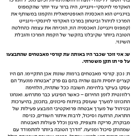
בתי הספר ללימודי תעודה והשתלמויות וכיום מנכ"ל המרכז
האקדמי לוינסקי-וינגייט, היה ברור עוד יותר שהקמפוס
בוינגייט הוא האכסניה האופטימאלית והקמנו במשותף את
המרכז לניהול וביטחון במרכז האקדמי לוינסקי-וינגייט
(קמפוס וינגייט). האכסניה הזו, הוכיחה את עצמה כהחלטה
הטובה ביותר שקיבלנו בהקשר של הקמת המרכז והובלת
השינוי.
ש: אני זוכר שכבר היו באותה עת קורסי מאבטחים שהתבצעו
על פי תו תקן משטרתי.
ת: נכון. קורסי מאבטחים ברמות שונות אכן התקיימו. הם היו
קצרים יחסית והגם שהיה בהם גם פרק "אבטחה מונעת" הם
עסקו בעיקר בלחימה. חשובה ככל שתהיה, הלחימה
רלוונטית לזמן החירום – כאשר הפיגוע כבר מתרחש. ואנחנו
התכוונו למערך שעוסק בניתוח סיכונים, בתכנון, בהיערכות
ובניהול של מערך אבטחה פרואקטיבי המבצע פעילות של
התראה, הרתעה וסיכול, לרבות איתור חשודים, כניסה
מבוקרת, סריקה ותצפית, מיגון וכלל פעולות האבטחה
שמהותן סיכול ומניעה. "הדרך הטובה ביותר להתמודד עם