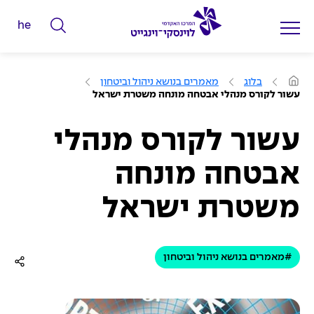
he
ה
ק
ל
ע
בלוג
מאמרים בנושא ניהול וביטחון
מ
ד
עשור לקורס מנהלי אבטחה מונחה משטרת ישראל
ו
מ
ד
ה
י
ב
עשור לקורס מנהלי
י
ל
ת
אבטחה מונחה
י
ם
משטרת ישראל
ל
ח
י
#מאמרים בנושא ניהול וביטחון
פ
ו
ש