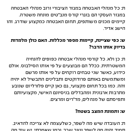
ת: כל מנהלי האבטחה במגזר הציבורי ורוב מנהלי האבטחה
במגזר העסקי הם בוגרי קורס מנב"טים מונחה משטרה.
קיימים מכנים משותפים, תחום האבטחה כמקצוע שודרג. זהו
הישג אדיר.
ש: כפי שציינת, קיימות מספר מכללות. האם כולן מלמדות
בדיוק אותו הדבר?
ת: כן ולא. כל קורסי מנהלי אבטחה כפופים להנחיה
המשטרתית. ככלל הם מבוצעים על פי אותו הסילבוס. אולם
כידוע, כאשר שני טבחים רוקחים על פי אותו מרשם
ומשתמשים באותם פרודוקטים ותבלינים התבשיל לא יהיה
זהה. כמו בכל תחום מקצועי, גם כאן קיים פלורליזם שנובע
מתרבות ארגונית ומהבדלים בניסיונם האישי, מקצועיותם
ותפיסתם של מנהלים, מד"רים ומרצים.
ש: ותמונת המצב בשטח?
ת: העובדה שיש מה לשפר, כשלעצמה לא צריכה להדאיג.
תמיד יהיה מה לשפר וטוב שכך. וכמו שאמרתי, יש עוד מה