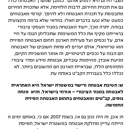
מצבי חירום היא למנוע אותם". כמובן שמערך האבטחה כולל
גם את תכנית החירום, לרבות הלחימה, אלא שתכנית החירום
מתבססת על תכנית האבטחה ולא להיפך. קורסי מאבטחים
כמעט שלא נגעו בדברים האלו. בוודאי שלא ברמה מקצועית
גבוהה. יתרה מכך, ייעוד האבטחה במגזר העסקי ציבורי
בראייתנו מקיף את כלל המשימות שתכליתן הגנה על חיי
אדם, על נכסים ועל פעילות הארגון. תחום האבטחה הפיזית
הוא טריוויאלי, אולם יעדים לא פחות חשובים של האבטחה
הם הגנה על נכסים לגיטימיים, זה אומר המשכיות הקיום,
מניעת אובדן, מהימנות עובדים, אבטחת מידע וסדר ציבורי.
התחומים הללו, שבראיית הארגון הם החשובים ביותר, לא
נכללו כלל בעבודת הקב"ט באותה עת.
ש:
חטיבת אבטחה ורישוי במשטרת ישראל היא
האחראית
לאבטחה במגזר הציבורי – אזרחי בישראל
. והיא מנחה
גופים, קב"טים ומאבטחים בתחום האבטחה הפיזית
החמושה.
ת: אכן, זה היה נכון גם אז, בשנת 2007. אם כי, באותם ימים זו
הייתה עדיין מחלקת אבטחה במשטרת ישראל, תפיסת