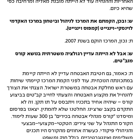
האחריות וההנחיה עוד לא הייתה מובנת מאליה ומרחיבה כפי
שהיא כיום.
ש: ובכן, הקמתם את המרכז לניהול וביטחון במרכז האקדמי
לוינסקי-וינגייט (קמפוס וינגייט).
ת: נכון, המרכז הוקם בשנת 2007.
ש: אבל לא הייתה עדיין רגולציה משטרתית בנושא קורס
מנב"טים.
ת: כאמור, גם חטיבת האבטחה עדיין לא הייתה קיימת
במתכונתה הנוכחית. עוד לפני הקמת המרכז קיימתי שיחות
עם ראש מחלקת אבטחה במשטרת ישראל. הצגתי את הצורך
להנחיל את מקצוע האבטחה והצעתי לחייב קב"טים בביצוע
קורס – שיהיה אחיד בתכניו ויתבסס על תו תקן. זה לא
התקדם בקצב שרצינו. החלטנו שלא להמתין. יצאנו בפרסום
ומיסדנו "קורס מנהלי אבטחה בכירים" בן 300 שעות לימוד.
הקורס התנהל על שני צירים: הטקטי-מקצועי-מבצעי
והניהולי פיקודי. כעשרה אחוזים מהקורס היו תכנים
משלימים ואינטגרטיביים, כולל חוק ומשפט.