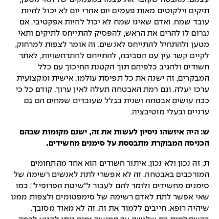
תיקים וילקוטים מאות פעמים יום אחרי יום לא יכול להיות
עובד שמח. ואדם שאינו שמח לא יכול להיות אפקטיבי. אם
נגרום לו להרים את הראש, להפסיק להתייחס לתיקים ותאי
מטען ולהתחיל להתייחס לאנשים. זה אומר לצפות למרחוק,
לקיים קשר עין עם הסביבה, להתייחס להתרחשויות, לאתר
חשודים ולהגיב כלפיהם תוך הקטנת החיכוך עם כלל
המבקרים, זה ישנה את כל תפיסת עולמו. אישית ומקצועית
ערכו יעלה. וגם רמת האבטחה תעלה לאין ערוך. קודם כל כי
ככה עושים אבטחה ושנית בגלל שעובדים שמחים הם גם
ערניים ובעלי מוטיבציה.
ש: היה איזשהו ניסיון לעשות את זה, ישנם מקומות שבהם
הכניסה המבוקרת מתבססת על סימנים מחשידים.
ת: זה נכון ולא נכון. איתור חשודים הוא אחד מהתחומים
המורכבים באבטחה. זה לא אפשרי לתת לאנשים רשימה של
סימנים מחשידים ולומר להם לעבור ל"שיטת הפרופיל". כמו
שאי אפשר לתת לאדם רשימה של סימפטומים ולצפות ממנו
שיהיה רופא. חייבים ללמוד את זה. זה לא מאוד מסובך.