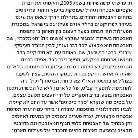
ת: פרשתי משהשירות בשנת 2006, והקמתי את חברת
אקסיום אבטחה וניהול שעוסקת בייעוץ וניהול פרויקטים
בתחום האבטחה והחירום. בתחילת הדרך נשאנו את עיננו
בעיקר לפרויקטים בחו"ל אולם פעלנו גם בישראל. במסגרת
הפעילות הזו, הבחנו בפער העצום בין האופן בו נתפסת
האבטחה בשירות ובמגזר שנקרא (משום מה) "הממלכתי", שם
האבטחה היא מקצוע לכל דבר ועניין, לבין המגזר העיסקי,
ציבורי, פרטי בישראל, שם, באותה עת, לא היה קיים כלל
המושג אבטחה כמקצוע. הפער ניכר בכל. אפילו ברמה
הטרמינולוגית, לא הייתה הסכמה על הגדרת מונחים. כל אדם
שהיה לו איזשהו רקע בטחוני, במקרה הטוב, קצין לשעבר
בצה"ל או במשטרה או "יוצא כוחות הביטחון" יכול היה
להתמנות לתפקיד קב"ט, של כל ארגון ללא כל הכשרה. תכנון
האבטחה בוצע, ברוב המקרים על ידי יועצים מטעם עצמם,
על בסיס מה שנקרא "סקר סיכונים" אשר עד היום לא קיימת
לגביו מתודולוגיה מוסכמת. עובדה זו ביחד עם היעדר תפיסת
אבטחה מקצועית, יצרה פערים עצומים הן במענה לאיומים
והן במחיר של האבטחה כלפי הגוף המאובטח וגם בהיבטי
תקציב ובפגיעה באיכות החיים והכבדה על פעילות הארגון.