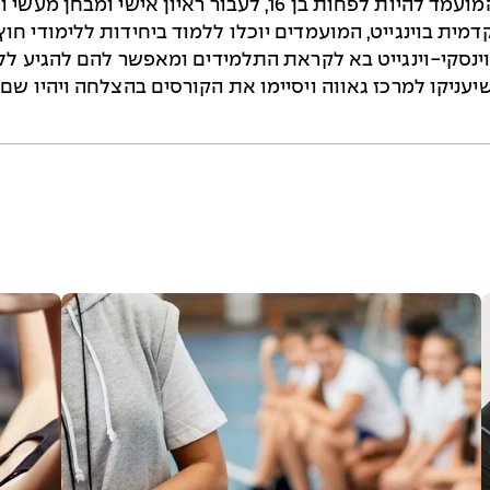
מצריכים מהמועמד להיות לפחות בן 16, לעבור רא
ית בוינגייט, המועמדים יוכלו ללמוד ביחידות ללימודי חוץ 
וינסקי-וינגייט בא לקראת התלמידים ומאפשר להם להגיע לל
עניקו למרכז גאווה ויסיימו את הקורסים בהצלחה ויהיו שם