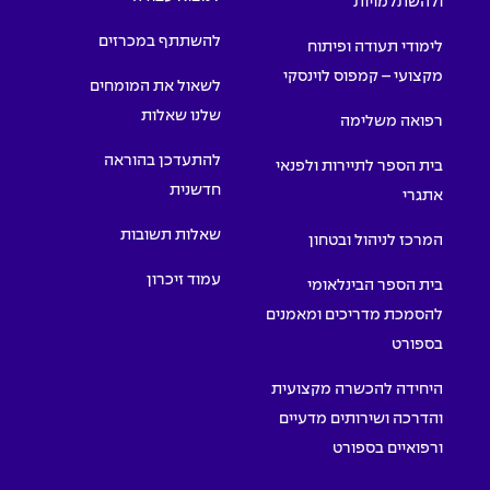
ולהשתלמויות
להשתתף במכרזים
לימודי תעודה ופיתוח
מקצועי – קמפוס לוינסקי
לשאול את המומחים
שלנו שאלות
רפואה משלימה
להתעדכן בהוראה
בית הספר לתיירות ולפנאי
חדשנית
אתגרי
שאלות תשובות
המרכז לניהול ובטחון
עמוד זיכרון
בית הספר הבינלאומי
להסמכת מדריכים ומאמנים
בספורט
היחידה להכשרה מקצועית
והדרכה ושירותים מדעיים
ורפואיים בספורט