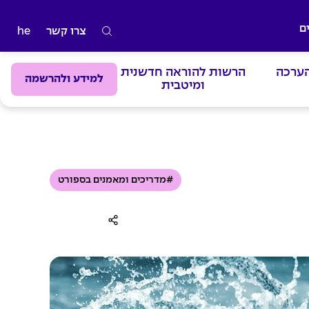
ם
צרו קשר
he
ה
ק
הערכה
הרשות להוראה חדשנית
ל
למידע ולהרשמה
ומיטבית
ד
מ
י
ל
י
#מדריכים ומאמנים בספורט
ם
ל
ח
י
פ
ו
ש