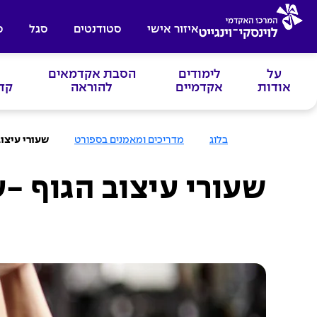
איזור אישי
סטודנטים
סגל
ס
על
לימודים
הסבת אקדמאים
אודות
אקדמיים
להוראה
קד
ע
בלוג
מדריכים ומאמנים בספורט
שעורי עיצוב
מ
ו
ד
ה
שעורי עיצוב הגוף -
ב
י
ת