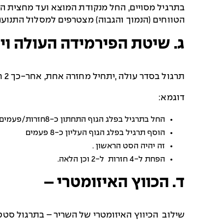
בתרגיל מסויים, החל מנקודת המוצא ועד מחצית הד
הטווחים (הנמוך והגבוה) מצטרפים למסלול התנוע
ג. שיטת הפירמידה העולה וי
תרגול בסדר עולה ,יתחיל מחזרה אחת, אחר-כך 2 חזרות, 4 ו- 8 בכל אחד מן התרגילים. תרגול בסדר יורד יחל ב- 8 חזרות, אחר-כך 4, 2 ו- 1.
דוגמא:
החל בתרגיל בפלג הגוף התחתון כ-8חזרות/פעמים.
הוסף תרגיל בפלג הגוף העליון כ-8 פעמים
זה יהיה הסט הראשון
.
הפחת ל-4 חזרות ל-2 וכן הלאה.
ד. הכווץ האיזומטרי –
שילוב הכיווץ האיזומטרי של השריר – בתרגול סטט