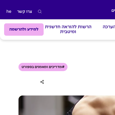
ם
צרו קשר
he
ה
ק
הערכה
הרשות להוראה חדשנית
ל
למידע ולהרשמה
ומיטבית
ד
מ
י
ל
י
#מדריכים ומאמנים בספורט
ם
ל
ח
י
פ
ו
ש